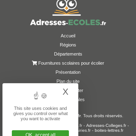
Accueil
Régions
Départements
Fournitures scolaires pour écolier
Présentation
Plan du site
X
Hide cookie bann
Nous contacter
Mentions légales
This site uses cookies and
gives you control over what
© 2021 - 2026
Adresses-Ecoles.fr
. Tous droits réservés.
you want to activate
Sites partenaires :
donneespubliques.fr
-
Adresses-Colleges.fr
-
Adresses-Lycees.fr
-
Adresses-Mairies.fr
-
boites-lettres.fr
OK, accept all