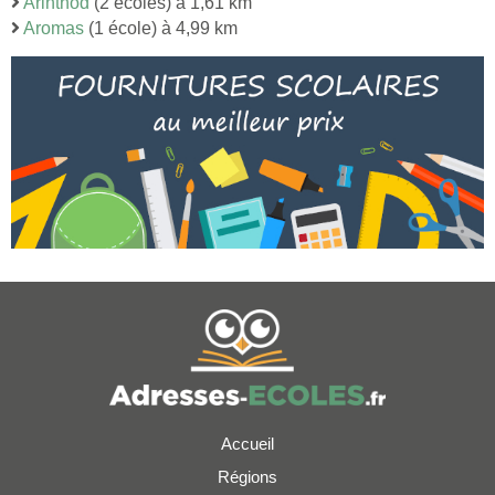
Arinthod
(2 écoles) à 1,61 km
Aromas
(1 école) à 4,99 km
Accueil
Régions