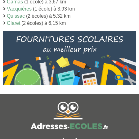
Carnas
(1 école) à 3,67 km
Vacquières
(1 école) à 3,93 km
Quissac
(2 écoles) à 5,32 km
Claret
(2 écoles) à 6,15 km