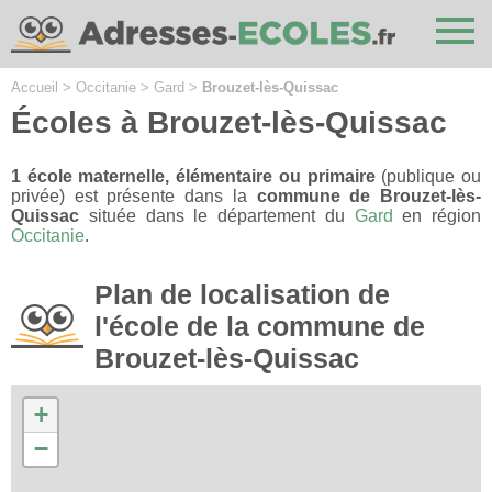
Cookies management panel
Accueil
>
Occitanie
>
Gard
>
Brouzet-lès-Quissac
Écoles à Brouzet-lès-Quissac
1 école maternelle, élémentaire ou primaire
(publique ou
privée) est présente dans la
commune de Brouzet-lès-
Quissac
située dans le département du
Gard
en région
Occitanie
.
Plan de localisation de
l'école de la commune de
Brouzet-lès-Quissac
+
−