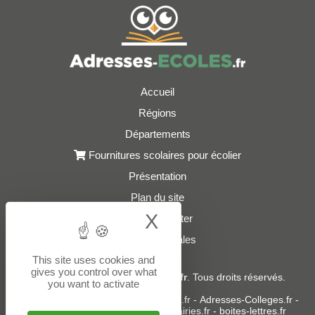
Accueil
Régions
Départements
Fournitures scolaires pour écolier
Présentation
Plan du site
X
Hide cookie bann
Nous contacter
Mentions légales
This site uses cookies and
gives you control over what
© 2021 - 2026
Adresses-Ecoles.fr
. Tous droits réservés.
you want to activate
Sites partenaires :
donneespubliques.fr
-
Adresses-Colleges.fr
-
Adresses-Lycees.fr
-
Adresses-Mairies.fr
-
boites-lettres.fr