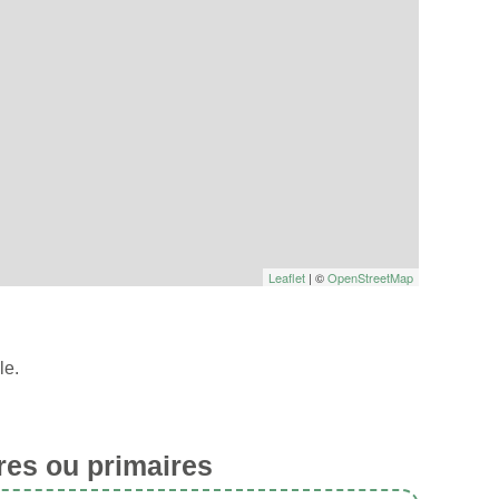
Leaflet
| ©
OpenStreetMap
le.
res ou primaires