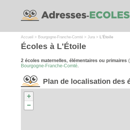
Cookies management panel
Accueil
>
Bourgogne-Franche-Comté
>
Jura
>
L'Étoile
Écoles à L'Étoile
2 écoles maternelles, élémentaires ou primaires
(
Bourgogne-Franche-Comté
.
Plan de localisation des
+
−