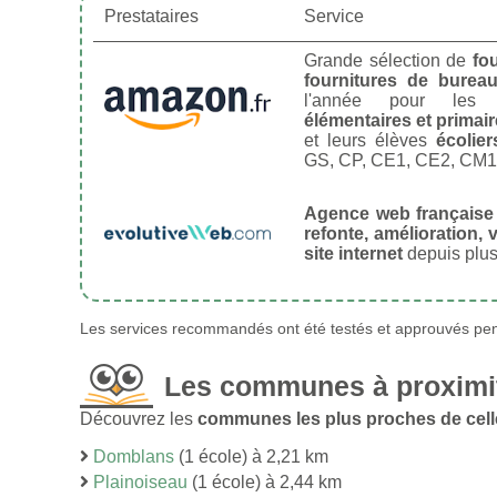
Prestataires
Service
Grande sélection de
fo
fournitures de burea
l'année pour le
élémentaires et primai
et leurs élèves
écolier
GS, CP, CE1, CE2, CM1
Agence web française
refonte, amélioration, v
site internet
depuis plus
Les services recommandés ont été testés et approuvés pend
Les communes à proximit
Découvrez les
communes les plus proches de celle
Domblans
(1 école) à 2,21 km
Plainoiseau
(1 école) à 2,44 km