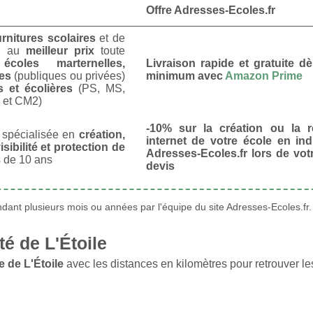
Offre Adresses-Ecoles.fr
urnitures scolaires
et de
u
au
meilleur prix
toute
s
écoles marternelles,
Livraison rapide et gratuite 
res
(publiques ou privées)
minimum avec
Amazon Prime
s et écolières
(PS, MS,
 et CM2)
-10% sur la création ou la r
spécialisée en
création,
internet de votre école en in
isibilité et protection de
Adresses-Ecoles.fr lors de vo
 de 10 ans
devis
ant plusieurs mois ou années par l'équipe du site Adresses-Ecoles.fr.
é de L'Étoile
 de L'Étoile
avec les distances en kilomètres pour retrouver le