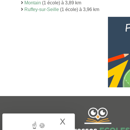
Montain
(1 école) à 3,89 km
Ruffey-sur-Seille
(1 école) à 3,96 km
X
Hide cookie bann