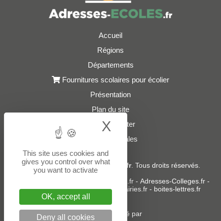
Accueil
Régions
Départements
Fournitures scolaires pour écolier
Présentation
Plan du site
X
Hide cookie bann
Nous contacter
Mentions légales
This site uses cookies and
gives you control over what
© 2021 - 2026
Adresses-Ecoles.fr
. Tous droits réservés.
you want to activate
Sites partenaires :
donneespubliques.fr
-
Adresses-Colleges.fr
-
Adresses-Lycees.fr
-
Adresses-Mairies.fr
-
boites-lettres.fr
OK, accept all
Un service édité par
Deny all cookies