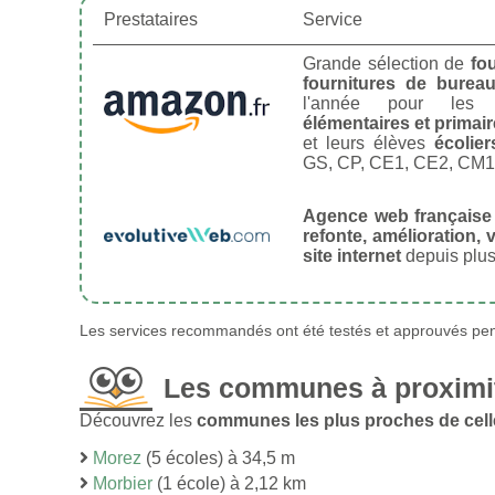
Prestataires
Service
Grande sélection de
fo
fournitures de burea
l'année pour le
élémentaires et primai
et leurs élèves
écolier
GS, CP, CE1, CE2, CM1
Agence web française
refonte, amélioration, v
site internet
depuis plus
Les services recommandés ont été testés et approuvés pend
Les communes à proximi
Découvrez les
communes les plus proches de cel
Morez
(5 écoles) à 34,5 m
Morbier
(1 école) à 2,12 km