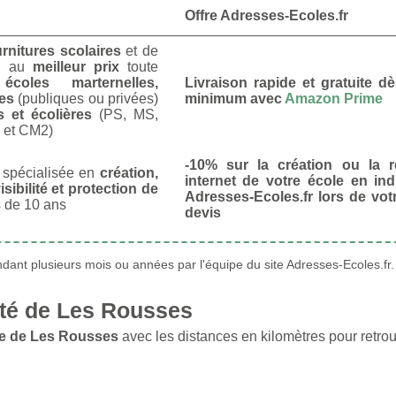
Offre Adresses-Ecoles.fr
urnitures scolaires
et de
u
au
meilleur prix
toute
s
écoles marternelles,
Livraison rapide et gratuite 
res
(publiques ou privées)
minimum avec
Amazon Prime
s et écolières
(PS, MS,
 et CM2)
-10% sur la création ou la r
spécialisée en
création,
internet de votre école en in
isibilité et protection de
Adresses-Ecoles.fr lors de vo
 de 10 ans
devis
ant plusieurs mois ou années par l'équipe du site Adresses-Ecoles.fr.
té de Les Rousses
le de Les Rousses
avec les distances en kilomètres pour retrou