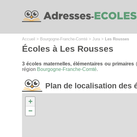
Cookies management panel
Accueil
>
Bourgogne-Franche-Comté
>
Jura
>
Les Rousses
Écoles à Les Rousses
3 écoles maternelles, élémentaires ou primaires
(
région
Bourgogne-Franche-Comté
.
Plan de localisation de
+
−