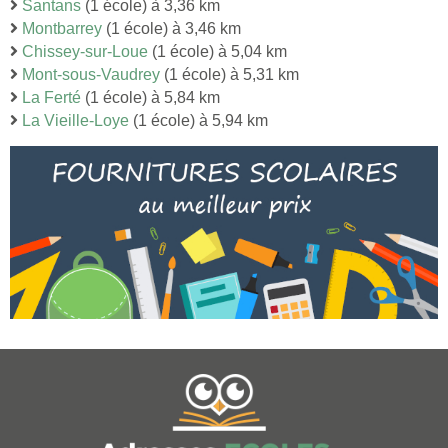
Santans
(1 école) à 3,36 km
Montbarrey
(1 école) à 3,46 km
Chissey-sur-Loue
(1 école) à 5,04 km
Mont-sous-Vaudrey
(1 école) à 5,31 km
La Ferté
(1 école) à 5,84 km
La Vieille-Loye
(1 école) à 5,94 km