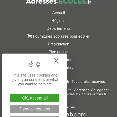
Accueil
Régions
Départements
Fournitures scolaires pour écolier
Présentation
Plan du site
X
Hide cookie bann
Nous contacter
Mentions légales
This site uses cookies and
gives you control over what
© 2021 - 2026
Adresses-Ecoles.fr
. Tous droits réservés.
you want to activate
Sites partenaires :
donneespubliques.fr
-
Adresses-Colleges.fr
-
Adresses-Lycees.fr
-
Adresses-Mairies.fr
-
boites-lettres.fr
OK, accept all
Un service édité par
Deny all cookies