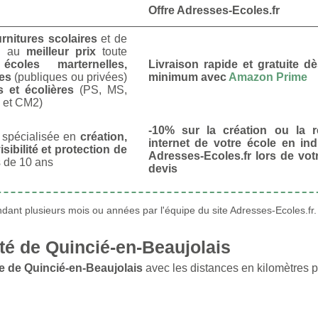
Offre Adresses-Ecoles.fr
urnitures scolaires
et de
u
au
meilleur prix
toute
s
écoles marternelles,
Livraison rapide et gratuite 
res
(publiques ou privées)
minimum avec
Amazon Prime
s et écolières
(PS, MS,
 et CM2)
-10% sur la création ou la r
spécialisée en
création,
internet de votre école en in
isibilité et protection de
Adresses-Ecoles.fr lors de vo
 de 10 ans
devis
ant plusieurs mois ou années par l'équipe du site Adresses-Ecoles.fr.
é de Quincié-en-Beaujolais
e de Quincié-en-Beaujolais
avec les distances en kilomètres p