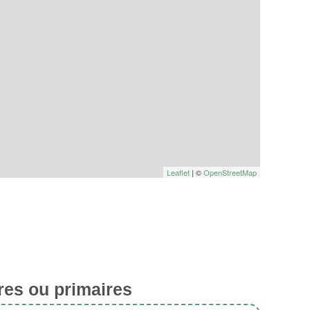
Leaflet
| ©
OpenStreetMap
res ou primaires