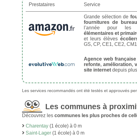
Prestataires
Service
Grande sélection de
fo
fournitures de burea
l'année pour le
élémentaires et primai
et leurs élèves
écolier
GS, CP, CE1, CE2, CM1
Agence web française
refonte, amélioration, v
site internet
depuis plus
Les services recommandés ont été testés et approuvés pend
Les communes à proximit
Découvrez les
communes les plus proches de cell
Charentay
(1 école) à 0 m
Saint-Lager
(1 école) à 0 m