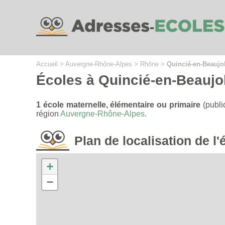
Cookies management panel
Accueil
>
Auvergne-Rhône-Alpes
>
Rhône
>
Quincié-en-Beaujo
Écoles à Quincié-en-Beaujo
1 école maternelle, élémentaire ou primaire
(publi
région
Auvergne-Rhône-Alpes
.
Plan de localisation de 
+
−