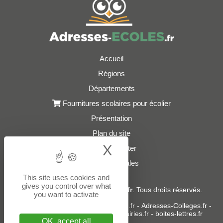
Accueil
Régions
Départements
Fournitures scolaires pour écolier
Présentation
Plan du site
X
Hide cookie bann
Nous contacter
Mentions légales
This site uses cookies and
gives you control over what
© 2021 - 2026
Adresses-Ecoles.fr
. Tous droits réservés.
you want to activate
Sites partenaires :
donneespubliques.fr
-
Adresses-Colleges.fr
-
Adresses-Lycees.fr
-
Adresses-Mairies.fr
-
boites-lettres.fr
OK, accept all