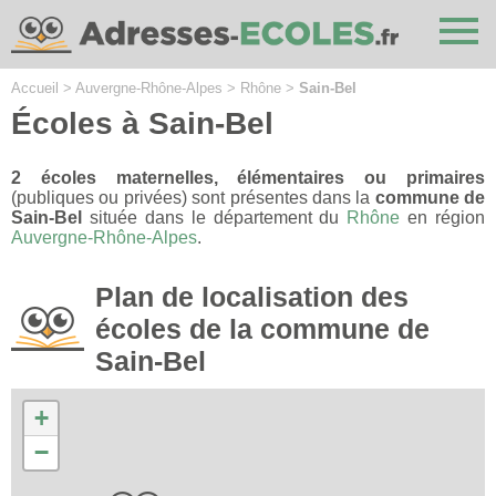
Cookies management panel
Accueil
>
Auvergne-Rhône-Alpes
>
Rhône
>
Sain-Bel
Écoles à Sain-Bel
2 écoles maternelles, élémentaires ou primaires
(publiques ou privées) sont présentes dans la
commune de
Sain-Bel
située dans le département du
Rhône
en région
Auvergne-Rhône-Alpes
.
Plan de localisation des
écoles de la commune de
Sain-Bel
+
−