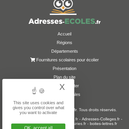
Accueil
Régions
Départements
Fournitures scolaires pour écolier
Présentation
Plan du site
X
Hide cookie bann
Nous contacter
Mentions légales
This site uses cookies and
gives you control over what
© 2021 - 2026
Adresses-Ecoles.fr
. Tous droits réservés.
you want to activate
Sites partenaires :
donneespubliques.fr
-
Adresses-Colleges.fr
-
Adresses-Lycees.fr
-
Adresses-Mairies.fr
-
boites-lettres.fr
OK, accept all