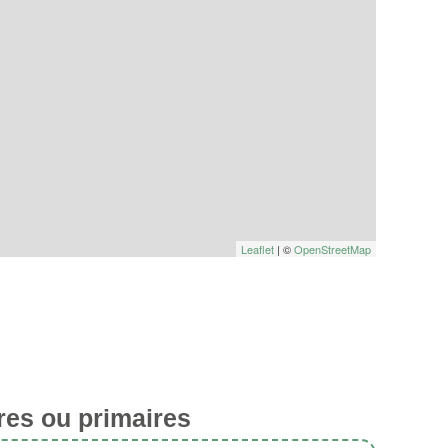
Leaflet
| ©
OpenStreetMap
res ou primaires