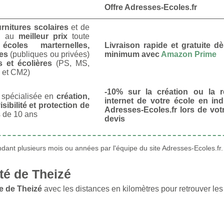
Offre Adresses-Ecoles.fr
urnitures scolaires
et de
u
au
meilleur prix
toute
s
écoles marternelles,
Livraison rapide et gratuite 
res
(publiques ou privées)
minimum avec
Amazon Prime
s et écolières
(PS, MS,
 et CM2)
-10% sur la création ou la r
spécialisée en
création,
internet de votre école en in
isibilité et protection de
Adresses-Ecoles.fr lors de vo
 de 10 ans
devis
ant plusieurs mois ou années par l'équipe du site Adresses-Ecoles.fr.
é de Theizé
e de Theizé
avec les distances en kilomètres pour retrouver les