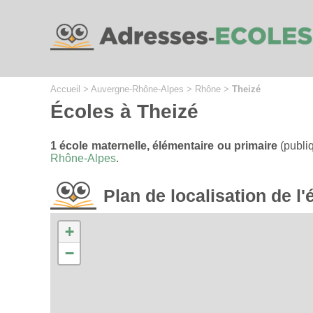
Cookies management panel
Accueil
>
Auvergne-Rhône-Alpes
>
Rhône
>
Theizé
Écoles à Theizé
1 école maternelle, élémentaire ou primaire
(publi
Rhône-Alpes
.
Plan de localisation de 
+
−