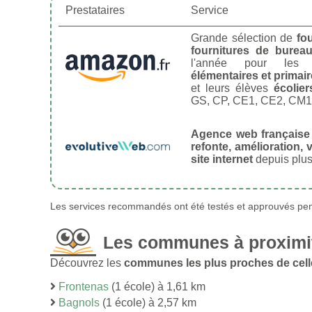
Prestataires
Service
Grande sélection de
fo
fournitures de burea
l'année pour le
élémentaires et primai
et leurs élèves
écolier
GS, CP, CE1, CE2, CM1
Agence web française
refonte, amélioration, v
site internet
depuis plus
Les services recommandés ont été testés et approuvés pend
Les communes à proximit
Découvrez les
communes les plus proches de cell
Frontenas
(1 école) à 1,61 km
Bagnols
(1 école) à 2,57 km