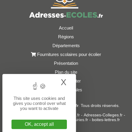
Accueil
Régions
Départements
Fournitures scolaires pour écolier
Présentation
Plan du site
X
Hide cookie bann
Nous contacter
Mentions légales
This site uses cookies and
gives you control over what
© 2021 - 2026
Adresses-Ecoles.fr
. Tous droits réservés.
you want to activate
Sites partenaires :
donneespubliques.fr
-
Adresses-Colleges.fr
-
Adresses-Lycees.fr
-
Adresses-Mairies.fr
-
boites-lettres.fr
OK, accept all