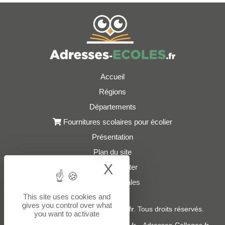
Accueil
Régions
Départements
Fournitures scolaires pour écolier
Présentation
Plan du site
X
Hide cookie bann
Nous contacter
Mentions légales
This site uses cookies and
gives you control over what
© 2021 - 2026
Adresses-Ecoles.fr
. Tous droits réservés.
you want to activate
Sites partenaires :
donneespubliques.fr
-
Adresses-Colleges.fr
-