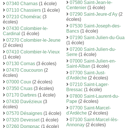
07580 Saint-Jean-le-
07340 Charnas
(1 école)
Centenier
(1 école)
07110 Chassiers
(1 école)
07290 Saint-Jeure-d'Ay
(2
07210 Chomérac
(3
écoles)
écoles)
07530 Saint-Joseph-des-
07430 Colombier-le-
Bancs
(1 école)
Cardinal
(1 école)
07190 Saint-Julien-du-Gua
07270 Colombier-le-Jeune
(1 école)
(2 écoles)
07200 Saint-Julien-du-
07410 Colombier-le-Vieux
Serre
(1 école)
(1 école)
07000 Saint-Julien-en-
07130 Cornas
(3 écoles)
Saint-Alban
(1 école)
07470 Coucouron
(2
07700 Saint-Just-
écoles)
d'Ardèche
(2 écoles)
07000 Coux
(2 écoles)
07210 Saint-Lager-
07350 Cruas
(3 écoles)
Bressac
(1 école)
07170 Darbres
(1 école)
07800 Saint-Laurent-du-
Pape
(2 écoles)
07430 Davézieux
(3
écoles)
07700 Saint-Marcel-
d'Ardèche
(2 écoles)
07570 Désaignes
(1 école)
07100 Saint-Marcel-lès-
07320 Devesset
(1 école)
Annonay
(2 écoles)
07260 Dompnac
(1 école)