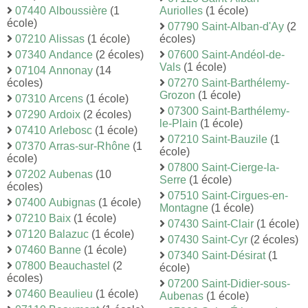
07440 Alboussière
(1
Auriolles
(1 école)
école)
07790 Saint-Alban-d'Ay
(2
07210 Alissas
(1 école)
écoles)
07340 Andance
(2 écoles)
07600 Saint-Andéol-de-
Vals
(1 école)
07104 Annonay
(14
écoles)
07270 Saint-Barthélemy-
Grozon
(1 école)
07310 Arcens
(1 école)
07300 Saint-Barthélemy-
07290 Ardoix
(2 écoles)
le-Plain
(1 école)
07410 Arlebosc
(1 école)
07210 Saint-Bauzile
(1
07370 Arras-sur-Rhône
(1
école)
école)
07800 Saint-Cierge-la-
07202 Aubenas
(10
Serre
(1 école)
écoles)
07510 Saint-Cirgues-en-
07400 Aubignas
(1 école)
Montagne
(1 école)
07210 Baix
(1 école)
07430 Saint-Clair
(1 école)
07120 Balazuc
(1 école)
07430 Saint-Cyr
(2 écoles)
07460 Banne
(1 école)
07340 Saint-Désirat
(1
07800 Beauchastel
(2
école)
écoles)
07200 Saint-Didier-sous-
07460 Beaulieu
(1 école)
Aubenas
(1 école)