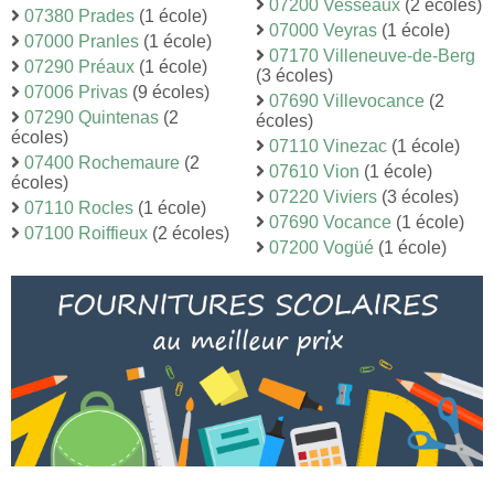
07200 Vesseaux
(2 écoles)
07380 Prades
(1 école)
07000 Veyras
(1 école)
07000 Pranles
(1 école)
07170 Villeneuve-de-Berg
07290 Préaux
(1 école)
(3 écoles)
07006 Privas
(9 écoles)
07690 Villevocance
(2
07290 Quintenas
(2
écoles)
écoles)
07110 Vinezac
(1 école)
07400 Rochemaure
(2
07610 Vion
(1 école)
écoles)
07220 Viviers
(3 écoles)
07110 Rocles
(1 école)
07690 Vocance
(1 école)
07100 Roiffieux
(2 écoles)
07200 Vogüé
(1 école)