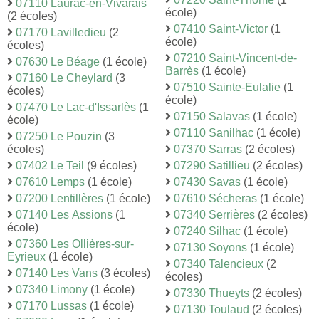
07110 Laurac-en-Vivarais
école)
(2 écoles)
07410 Saint-Victor
(1
07170 Lavilledieu
(2
école)
écoles)
07210 Saint-Vincent-de-
07630 Le Béage
(1 école)
Barrès
(1 école)
07160 Le Cheylard
(3
07510 Sainte-Eulalie
(1
écoles)
école)
07470 Le Lac-d'Issarlès
(1
07150 Salavas
(1 école)
école)
07110 Sanilhac
(1 école)
07250 Le Pouzin
(3
écoles)
07370 Sarras
(2 écoles)
07402 Le Teil
(9 écoles)
07290 Satillieu
(2 écoles)
07610 Lemps
(1 école)
07430 Savas
(1 école)
07200 Lentillères
(1 école)
07610 Sécheras
(1 école)
07140 Les Assions
(1
07340 Serrières
(2 écoles)
école)
07240 Silhac
(1 école)
07360 Les Ollières-sur-
07130 Soyons
(1 école)
Eyrieux
(1 école)
07340 Talencieux
(2
07140 Les Vans
(3 écoles)
écoles)
07340 Limony
(1 école)
07330 Thueyts
(2 écoles)
07170 Lussas
(1 école)
07130 Toulaud
(2 écoles)