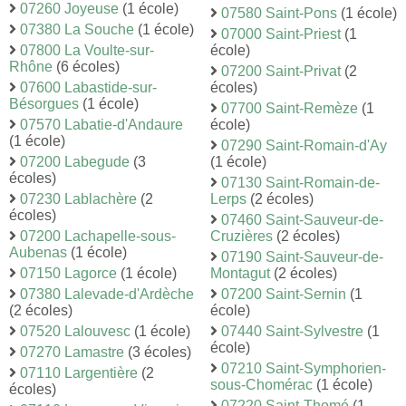
07260 Joyeuse
(1 école)
07580 Saint-Pons
(1 école)
07380 La Souche
(1 école)
07000 Saint-Priest
(1
07800 La Voulte-sur-
école)
Rhône
(6 écoles)
07200 Saint-Privat
(2
07600 Labastide-sur-
écoles)
Bésorgues
(1 école)
07700 Saint-Remèze
(1
07570 Labatie-d'Andaure
école)
(1 école)
07290 Saint-Romain-d'Ay
07200 Labegude
(3
(1 école)
écoles)
07130 Saint-Romain-de-
07230 Lablachère
(2
Lerps
(2 écoles)
écoles)
07460 Saint-Sauveur-de-
07200 Lachapelle-sous-
Cruzières
(2 écoles)
Aubenas
(1 école)
07190 Saint-Sauveur-de-
07150 Lagorce
(1 école)
Montagut
(2 écoles)
07380 Lalevade-d'Ardèche
07200 Saint-Sernin
(1
(2 écoles)
école)
07520 Lalouvesc
(1 école)
07440 Saint-Sylvestre
(1
école)
07270 Lamastre
(3 écoles)
07210 Saint-Symphorien-
07110 Largentière
(2
sous-Chomérac
(1 école)
écoles)
07220 Saint-Thomé
(1