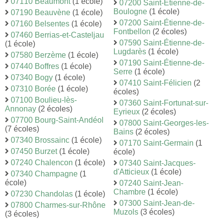
07110 Beaumont
(1 école)
07200 Saint-Étienne-de-
Boulogne
(1 école)
07190 Beauvène
(1 école)
07200 Saint-Étienne-de-
07160 Belsentes
(1 école)
Fontbellon
(2 écoles)
07460 Berrias-et-Casteljau
07590 Saint-Étienne-de-
(1 école)
Lugdarès
(1 école)
07580 Berzème
(1 école)
07190 Saint-Étienne-de-
07440 Boffres
(1 école)
Serre
(1 école)
07340 Bogy
(1 école)
07410 Saint-Félicien
(2
07310 Borée
(1 école)
écoles)
07100 Boulieu-lès-
07360 Saint-Fortunat-sur-
Annonay
(2 écoles)
Eyrieux
(2 écoles)
07700 Bourg-Saint-Andéol
07800 Saint-Georges-les-
(7 écoles)
Bains
(2 écoles)
07340 Brossainc
(1 école)
07170 Saint-Germain
(1
07450 Burzet
(1 école)
école)
07240 Chalencon
(1 école)
07340 Saint-Jacques-
d'Atticieux
(1 école)
07340 Champagne
(1
école)
07240 Saint-Jean-
Chambre
(1 école)
07230 Chandolas
(1 école)
07300 Saint-Jean-de-
07800 Charmes-sur-Rhône
Muzols
(3 écoles)
(3 écoles)