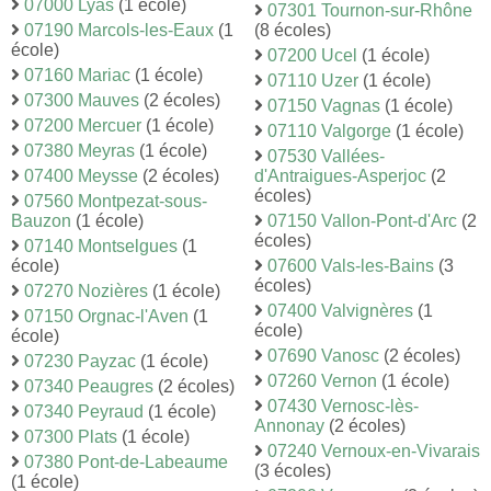
07000 Lyas
(1 école)
07301 Tournon-sur-Rhône
07190 Marcols-les-Eaux
(1
(8 écoles)
école)
07200 Ucel
(1 école)
07160 Mariac
(1 école)
07110 Uzer
(1 école)
07300 Mauves
(2 écoles)
07150 Vagnas
(1 école)
07200 Mercuer
(1 école)
07110 Valgorge
(1 école)
07380 Meyras
(1 école)
07530 Vallées-
07400 Meysse
(2 écoles)
d'Antraigues-Asperjoc
(2
écoles)
07560 Montpezat-sous-
Bauzon
(1 école)
07150 Vallon-Pont-d'Arc
(2
écoles)
07140 Montselgues
(1
école)
07600 Vals-les-Bains
(3
écoles)
07270 Nozières
(1 école)
07400 Valvignères
(1
07150 Orgnac-l'Aven
(1
école)
école)
07690 Vanosc
(2 écoles)
07230 Payzac
(1 école)
07260 Vernon
(1 école)
07340 Peaugres
(2 écoles)
07430 Vernosc-lès-
07340 Peyraud
(1 école)
Annonay
(2 écoles)
07300 Plats
(1 école)
07240 Vernoux-en-Vivarais
07380 Pont-de-Labeaume
(3 écoles)
(1 école)