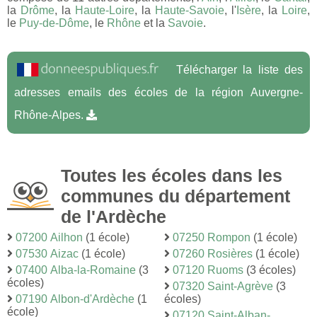
la
Drôme
, la
Haute-Loire
, la
Haute-Savoie
, l'
Isère
, la
Loire
,
le
Puy-de-Dôme
, le
Rhône
et la
Savoie
.
Télécharger la liste des
adresses emails des écoles de la région Auvergne-
Rhône-Alpes.
Toutes les écoles dans les
communes du département
de l'Ardèche
07200 Ailhon
(1 école)
07250 Rompon
(1 école)
07530 Aizac
(1 école)
07260 Rosières
(1 école)
07400 Alba-la-Romaine
(3
07120 Ruoms
(3 écoles)
écoles)
07320 Saint-Agrève
(3
07190 Albon-d'Ardèche
(1
écoles)
école)
07120 Saint-Alban-