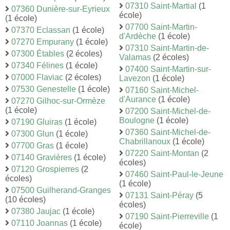
07310 Saint-Martial
(1
07360 Dunière-sur-Eyrieux
école)
(1 école)
07700 Saint-Martin-
07370 Eclassan
(1 école)
d'Ardèche
(1 école)
07270 Empurany
(1 école)
07310 Saint-Martin-de-
07300 Étables
(2 écoles)
Valamas
(2 écoles)
07340 Félines
(1 école)
07400 Saint-Martin-sur-
07000 Flaviac
(2 écoles)
Lavezon
(1 école)
07530 Genestelle
(1 école)
07160 Saint-Michel-
d'Aurance
(1 école)
07270 Gilhoc-sur-Ormèze
(1 école)
07200 Saint-Michel-de-
Boulogne
(1 école)
07190 Gluiras
(1 école)
07360 Saint-Michel-de-
07300 Glun
(1 école)
Chabrillanoux
(1 école)
07700 Gras
(1 école)
07220 Saint-Montan
(2
07140 Gravières
(1 école)
écoles)
07120 Grospierres
(2
07460 Saint-Paul-le-Jeune
écoles)
(1 école)
07500 Guilherand-Granges
07131 Saint-Péray
(5
(10 écoles)
écoles)
07380 Jaujac
(1 école)
07190 Saint-Pierreville
(1
07110 Joannas
(1 école)
école)