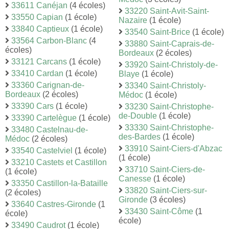
33611 Canéjan
(4 écoles)
33220 Saint-Avit-Saint-
33550 Capian
(1 école)
Nazaire
(1 école)
33840 Captieux
(1 école)
33540 Saint-Brice
(1 école)
33564 Carbon-Blanc
(4
33880 Saint-Caprais-de-
écoles)
Bordeaux
(2 écoles)
33121 Carcans
(1 école)
33920 Saint-Christoly-de-
33410 Cardan
(1 école)
Blaye
(1 école)
33360 Carignan-de-
33340 Saint-Christoly-
Bordeaux
(2 écoles)
Médoc
(1 école)
33390 Cars
(1 école)
33230 Saint-Christophe-
de-Double
(1 école)
33390 Cartelègue
(1 école)
33330 Saint-Christophe-
33480 Castelnau-de-
des-Bardes
(1 école)
Médoc
(2 écoles)
33910 Saint-Ciers-d'Abzac
33540 Castelviel
(1 école)
(1 école)
33210 Castets et Castillon
33710 Saint-Ciers-de-
(1 école)
Canesse
(1 école)
33350 Castillon-la-Bataille
33820 Saint-Ciers-sur-
(2 écoles)
Gironde
(3 écoles)
33640 Castres-Gironde
(1
33430 Saint-Côme
(1
école)
école)
33490 Caudrot
(1 école)