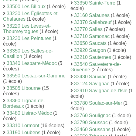
33350 Sainte-Terre
(1
33500 Les Billaux
(1 école)
école)
33230 Les Églisottes-et-
33160 Salaunes
(1 école)
Chalaures
(1 école)
33370 Sallebœuf
(1 école)
33220 Les Lèves-et-
33770 Salles
(7 écoles)
Thoumeyragues
(1 école)
33710 Samonac
(1 école)
33230 Les Peintures
(1
33650 Saucats
(1 école)
école)
33920 Saugon
(1 école)
33350 Les Salles-de-
Castillon
(1 école)
33210 Sauternes
(1 école)
33340 Lesparre-Médoc
(5
33540 Sauveterre-de-
écoles)
Guyenne
(2 écoles)
33550 Lestiac-sur-Garonne
33430 Sauviac
(1 école)
(1 école)
33124 Savignac
(1 école)
33505 Libourne
(15
33910 Savignac-de-l'Isle
(1
écoles)
école)
33360 Lignan-de-
33780 Soulac-sur-Mer
(1
Bordeaux
(1 école)
école)
33480 Listrac-Médoc
(1
33760 Soulignac
(1 école)
école)
33790 Soussac
(1 école)
33310 Lormont
(16 écoles)
33460 Soussans
(1 école)
33190 Loubens
(1 école)