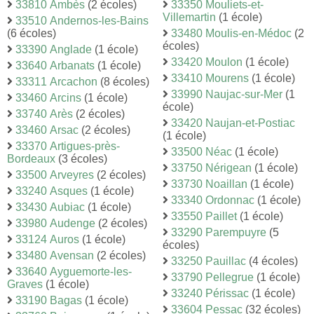
33810 Ambès
(2 écoles)
33350 Mouliets-et-
Villemartin
(1 école)
33510 Andernos-les-Bains
(6 écoles)
33480 Moulis-en-Médoc
(2
écoles)
33390 Anglade
(1 école)
33420 Moulon
(1 école)
33640 Arbanats
(1 école)
33410 Mourens
(1 école)
33311 Arcachon
(8 écoles)
33990 Naujac-sur-Mer
(1
33460 Arcins
(1 école)
école)
33740 Arès
(2 écoles)
33420 Naujan-et-Postiac
33460 Arsac
(2 écoles)
(1 école)
33370 Artigues-près-
33500 Néac
(1 école)
Bordeaux
(3 écoles)
33750 Nérigean
(1 école)
33500 Arveyres
(2 écoles)
33730 Noaillan
(1 école)
33240 Asques
(1 école)
33340 Ordonnac
(1 école)
33430 Aubiac
(1 école)
33550 Paillet
(1 école)
33980 Audenge
(2 écoles)
33290 Parempuyre
(5
33124 Auros
(1 école)
écoles)
33480 Avensan
(2 écoles)
33250 Pauillac
(4 écoles)
33640 Ayguemorte-les-
33790 Pellegrue
(1 école)
Graves
(1 école)
33240 Périssac
(1 école)
33190 Bagas
(1 école)
33604 Pessac
(32 écoles)