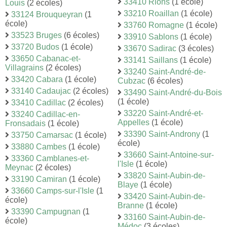
33410 Rions
(1 école)
Louis
(2 écoles)
33210 Roaillan
(1 école)
33124 Brouqueyran
(1
école)
33760 Romagne
(1 école)
33523 Bruges
(6 écoles)
33910 Sablons
(1 école)
33720 Budos
(1 école)
33670 Sadirac
(3 écoles)
33650 Cabanac-et-
33141 Saillans
(1 école)
Villagrains
(2 écoles)
33240 Saint-André-de-
33420 Cabara
(1 école)
Cubzac
(6 écoles)
33140 Cadaujac
(2 écoles)
33490 Saint-André-du-Bois
(1 école)
33410 Cadillac
(2 écoles)
33220 Saint-André-et-
33240 Cadillac-en-
Appelles
(1 école)
Fronsadais
(1 école)
33390 Saint-Androny
(1
33750 Camarsac
(1 école)
école)
33880 Cambes
(1 école)
33660 Saint-Antoine-sur-
33360 Camblanes-et-
l'Isle
(1 école)
Meynac
(2 écoles)
33820 Saint-Aubin-de-
33190 Camiran
(1 école)
Blaye
(1 école)
33660 Camps-sur-l'Isle
(1
33420 Saint-Aubin-de-
école)
Branne
(1 école)
33390 Campugnan
(1
33160 Saint-Aubin-de-
école)
Médoc
(3 écoles)