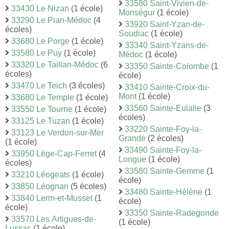
33580 Saint-Vivien-de-
33430 Le Nizan
(1 école)
Monségur
(1 école)
33290 Le Pian-Médoc
(4
33920 Saint-Yzan-de-
écoles)
Soudiac
(1 école)
33680 Le Porge
(1 école)
33340 Saint-Yzans-de-
33580 Le Puy
(1 école)
Médoc
(1 école)
33320 Le Taillan-Médoc
(6
33350 Sainte-Colombe
(1
écoles)
école)
33470 Le Teich
(3 écoles)
33410 Sainte-Croix-du-
Mont
(1 école)
33680 Le Temple
(1 école)
33560 Sainte-Eulalie
(3
33550 Le Tourne
(1 école)
écoles)
33125 Le Tuzan
(1 école)
33220 Sainte-Foy-la-
33123 Le Verdon-sur-Mer
Grande
(2 écoles)
(1 école)
33490 Sainte-Foy-la-
33950 Lège-Cap-Ferret
(4
Longue
(1 école)
écoles)
33580 Sainte-Gemme
(1
33210 Léogeats
(1 école)
école)
33850 Léognan
(5 écoles)
33480 Sainte-Hélène
(1
33840 Lerm-et-Musset
(1
école)
école)
33350 Sainte-Radegonde
33570 Les Artigues-de-
(1 école)
Lussac
(1 école)