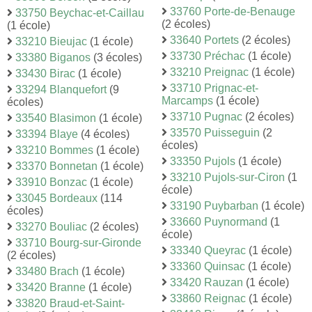
33760 Porte-de-Benauge
33750 Beychac-et-Caillau
(2 écoles)
(1 école)
33640 Portets
(2 écoles)
33210 Bieujac
(1 école)
33730 Préchac
(1 école)
33380 Biganos
(3 écoles)
33210 Preignac
(1 école)
33430 Birac
(1 école)
33710 Prignac-et-
33294 Blanquefort
(9
Marcamps
(1 école)
écoles)
33710 Pugnac
(2 écoles)
33540 Blasimon
(1 école)
33570 Puisseguin
(2
33394 Blaye
(4 écoles)
écoles)
33210 Bommes
(1 école)
33350 Pujols
(1 école)
33370 Bonnetan
(1 école)
33210 Pujols-sur-Ciron
(1
33910 Bonzac
(1 école)
école)
33045 Bordeaux
(114
33190 Puybarban
(1 école)
écoles)
33660 Puynormand
(1
33270 Bouliac
(2 écoles)
école)
33710 Bourg-sur-Gironde
33340 Queyrac
(1 école)
(2 écoles)
33360 Quinsac
(1 école)
33480 Brach
(1 école)
33420 Rauzan
(1 école)
33420 Branne
(1 école)
33860 Reignac
(1 école)
33820 Braud-et-Saint-