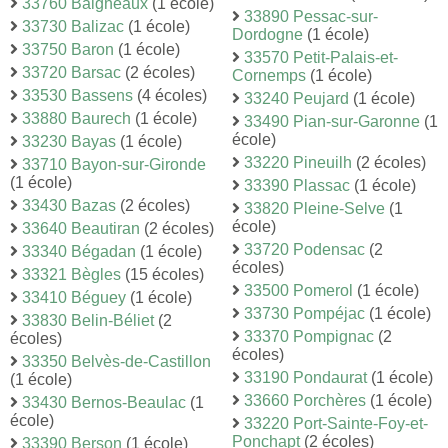
33760 Baigneaux
(1 école)
33890 Pessac-sur-
33730 Balizac
(1 école)
Dordogne
(1 école)
33750 Baron
(1 école)
33570 Petit-Palais-et-
33720 Barsac
(2 écoles)
Cornemps
(1 école)
33530 Bassens
(4 écoles)
33240 Peujard
(1 école)
33880 Baurech
(1 école)
33490 Pian-sur-Garonne
(1
école)
33230 Bayas
(1 école)
33220 Pineuilh
(2 écoles)
33710 Bayon-sur-Gironde
(1 école)
33390 Plassac
(1 école)
33430 Bazas
(2 écoles)
33820 Pleine-Selve
(1
école)
33640 Beautiran
(2 écoles)
33720 Podensac
(2
33340 Bégadan
(1 école)
écoles)
33321 Bègles
(15 écoles)
33500 Pomerol
(1 école)
33410 Béguey
(1 école)
33730 Pompéjac
(1 école)
33830 Belin-Béliet
(2
33370 Pompignac
(2
écoles)
écoles)
33350 Belvès-de-Castillon
33190 Pondaurat
(1 école)
(1 école)
33660 Porchères
(1 école)
33430 Bernos-Beaulac
(1
école)
33220 Port-Sainte-Foy-et-
Ponchapt
(2 écoles)
33390 Berson
(1 école)