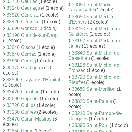
33710 Gauriac
(1 école)
33390 Saint-Martin-
33240 Gauriaguet
(1 école)
Lacaussade
(1 école)
33920 Générac
(1 école)
33650 Saint-Médard-
33420 Génissac
(1 école)
d'Eyrans
(2 écoles)
33890 Gensac
(1 école)
33230 Saint-Médard-de-
Guizières
(2 écoles)
33190 Gironde-sur-Dropt
(1 école)
33167 Saint-Médard-en-
Jalles
(13 écoles)
33840 Giscos
(1 école)
33840 Saint-Michel-de-
33540 Gornac
(1 école)
Castelnau
(1 école)
33660 Gours
(1 école)
33126 Saint-Michel-de-
33173 Gradignan
(13
Fronsac
(1 école)
écoles)
33720 Saint-Michel-de-
33590 Grayan-et-l'Hôpital
Rieufret
(1 école)
(1 école)
33650 Saint-Morillon
(1
33420 Grézillac
(1 école)
école)
33690 Grignols
(1 école)
33820 Saint-Palais
(1
33720 Guillos
(1 école)
école)
33230 Guîtres
(2 écoles)
33210 Saint-Pardon-de-
Conques
(1 école)
33470 Gujan-Mestras
(8
écoles)
33390 Saint-Paul
(1 école)
33550 Haux
(1 école)