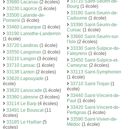
33710 Saint-Seurin-de-
33680 Lacanau
(2 écoles)
Bourg
(1 école)
33230 Lagorce
(1 école)
33180 Saint-Seurin-de-
33500 Lalande-de-
Cadourne
(1 école)
Pomerol
(1 école)
33390 Saint-Seurin-de-
33460 Lamarque
(1 école)
Cursac
(1 école)
33190 Lamothe-Landerron
33660 Saint-Seurin-sur-
(1 école)
l'Isle
(2 écoles)
33720 Landiras
(1 école)
33330 Saint-Sulpice-de-
33550 Langoiran
(1 école)
Faleyrens
(1 école)
33210 Langon
(3 écoles)
33450 Saint-Sulpice-et-
33710 Lansac
(1 école)
Cameyrac
(2 écoles)
33138 Lanton
(2 écoles)
33113 Saint-Symphorien
(1 école)
33620 Lapouyade
(1
école)
33710 Saint-Trojan
(1
école)
33620 Laruscade
(1 école)
33440 Saint-Vincent-de-
33360 Latresne
(3 écoles)
Paul
(1 école)
33114 Le Barp
(4 écoles)
33420 Saint-Vincent-de-
33491 Le Bouscat
(11
Pertignas
(1 école)
écoles)
33590 Saint-Vivien-de-
33185 Le Haillan
(5
Médoc
(1 école)
écoles)