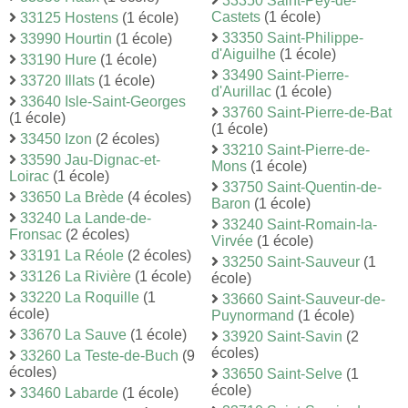
33350 Saint-Pey-de-
Castets
(1 école)
33125 Hostens
(1 école)
33350 Saint-Philippe-
33990 Hourtin
(1 école)
d'Aiguilhe
(1 école)
33190 Hure
(1 école)
33490 Saint-Pierre-
33720 Illats
(1 école)
d'Aurillac
(1 école)
33640 Isle-Saint-Georges
33760 Saint-Pierre-de-Bat
(1 école)
(1 école)
33450 Izon
(2 écoles)
33210 Saint-Pierre-de-
33590 Jau-Dignac-et-
Mons
(1 école)
Loirac
(1 école)
33750 Saint-Quentin-de-
33650 La Brède
(4 écoles)
Baron
(1 école)
33240 La Lande-de-
33240 Saint-Romain-la-
Fronsac
(2 écoles)
Virvée
(1 école)
33191 La Réole
(2 écoles)
33250 Saint-Sauveur
(1
33126 La Rivière
(1 école)
école)
33220 La Roquille
(1
33660 Saint-Sauveur-de-
école)
Puynormand
(1 école)
33670 La Sauve
(1 école)
33920 Saint-Savin
(2
écoles)
33260 La Teste-de-Buch
(9
écoles)
33650 Saint-Selve
(1
école)
33460 Labarde
(1 école)