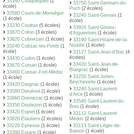
33340 Couquèques
(1
33750 Saint-Germain-du-
école)
Puch
(2 écoles)
33580 Cours-de-Monségur
33240 Saint-Gervais
(1
(1 école)
école)
33230 Coutras
(5 écoles)
33920 Saint-Girons-
33670 Créon
(3 écoles)
d'Aiguevives
(1 école)
33620 Cubnezais
(1 école)
33190 Saint-Hilaire-de-la-
Noaille
(1 école)
33240 Cubzac-les-Ponts
(1
école)
33127 Saint-Jean-d'Illac
(4
écoles)
33430 Cudos
(1 école)
33420 Saint-Jean-de-
33670 Cursan
(1 école)
Blaignac
(1 école)
33460 Cussac-Fort-Médoc
33250 Saint-Julien-
(1 école)
Beychevelle
(1 école)
33420 Daignac
(1 école)
33240 Saint-Laurent-
33580 Dieulivol
(1 école)
d'Arce
(1 école)
33860 Donnezac
(1 école)
33540 Saint-Laurent-du-
33350 Doulezon
(1 école)
Bois
(1 école)
33420 Espiet
(1 école)
33112 Saint-Laurent-
33820 Étauliers
(2 écoles)
Médoc
(2 écoles)
33220 Eynesse
(1 école)
33113 Saint-Léger-de-
Balson
(1 école)
33390 Eyrans
(1 école)