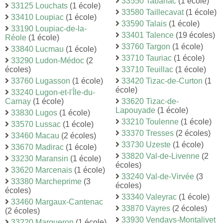
33550 Tabanac
(1 école)
33125 Louchats
(1 école)
33580 Taillecavat
(1 école)
33410 Loupiac
(1 école)
33590 Talais
(1 école)
33190 Loupiac-de-la-
33401 Talence
(19 écoles)
Réole
(1 école)
33760 Targon
(1 école)
33840 Lucmau
(1 école)
33710 Tauriac
(1 école)
33290 Ludon-Médoc
(2
écoles)
33710 Teuillac
(1 école)
33760 Lugasson
(1 école)
33420 Tizac-de-Curton
(1
école)
33240 Lugon-et-l'Île-du-
Carnay
(1 école)
33620 Tizac-de-
Lapouyade
(1 école)
33830 Lugos
(1 école)
33210 Toulenne
(1 école)
33570 Lussac
(1 école)
33370 Tresses
(2 écoles)
33460 Macau
(2 écoles)
33730 Uzeste
(1 école)
33670 Madirac
(1 école)
33820 Val-de-Livenne
(2
33230 Maransin
(1 école)
écoles)
33620 Marcenais
(1 école)
33240 Val-de-Virvée
(3
33380 Marcheprime
(3
écoles)
écoles)
33340 Valeyrac
(1 école)
33460 Margaux-Cantenac
33870 Vayres
(2 écoles)
(2 écoles)
33930 Vendays-Montalivet
33220 Margueron
(1 école)