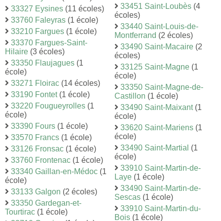
33451 Saint-Loubès
(4
33327 Eysines
(11 écoles)
écoles)
33760 Faleyras
(1 école)
33440 Saint-Louis-de-
33210 Fargues
(1 école)
Montferrand
(2 écoles)
33370 Fargues-Saint-
33490 Saint-Macaire
(2
Hilaire
(3 écoles)
écoles)
33350 Flaujagues
(1
33125 Saint-Magne
(1
école)
école)
33271 Floirac
(14 écoles)
33350 Saint-Magne-de-
33190 Fontet
(1 école)
Castillon
(1 école)
33220 Fougueyrolles
(1
33490 Saint-Maixant
(1
école)
école)
33390 Fours
(1 école)
33620 Saint-Mariens
(1
école)
33570 Francs
(1 école)
33490 Saint-Martial
(1
33126 Fronsac
(1 école)
école)
33760 Frontenac
(1 école)
33910 Saint-Martin-de-
33340 Gaillan-en-Médoc
(1
Laye
(1 école)
école)
33490 Saint-Martin-de-
33133 Galgon
(2 écoles)
Sescas
(1 école)
33350 Gardegan-et-
33910 Saint-Martin-du-
Tourtirac
(1 école)
Bois
(1 école)