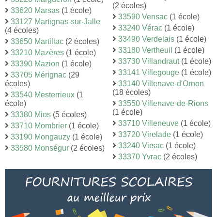
(2 écoles)
33620 Marsas
(1 école)
33590 Vensac
(1 école)
33127 Martignas-sur-Jalle
33240 Vérac
(1 école)
(4 écoles)
33490 Verdelais
(1 école)
33650 Martillac
(2 écoles)
33180 Vertheuil
(1 école)
33210 Mazères
(1 école)
33730 Villandraut
(1 école)
33390 Mazion
(1 école)
33141 Villegouge
(1 école)
33705 Mérignac
(29
écoles)
33140 Villenave-d'Ornon
(18 écoles)
33540 Mesterrieux
(1
école)
33550 Villenave-de-Rions
(1 école)
33380 Mios
(5 écoles)
33710 Villeneuve
(1 école)
33710 Mombrier
(1 école)
33720 Virelade
(1 école)
33190 Mongauzy
(1 école)
33240 Virsac
(1 école)
33580 Monségur
(2 écoles)
33370 Yvrac
(2 écoles)