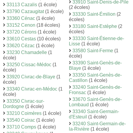
33910 Saint-Denis-de-Pile
33113 Cazalis
(1 école)
(2 écoles)
33790 Cazaugitat
(1 école)
33330 Saint-Émilion
(2
33360 Cénac
(1 école)
écoles)
33152 Cenon
(18 écoles)
33180 Saint-Estèphe
(2
écoles)
33720 Cérons
(1 école)
33330 Saint-Étienne-de-
33610 Cestas
(10 écoles)
Lisse
(1 école)
33620 Cézac
(1 école)
33580 Saint-Ferme
(1
33230 Chamadelle
(1
école)
école)
33390 Saint-Genès-de-
33250 Cissac-Médoc
(1
Blaye
(1 école)
école)
33350 Saint-Genès-de-
33920 Civrac-de-Blaye
(1
Castillon
(1 école)
école)
33240 Saint-Genès-de-
33340 Civrac-en-Médoc
(1
Fronsac
(1 école)
école)
33670 Saint-Genès-de-
33350 Civrac-sur-
Lombaud
(1 école)
Dordogne
(1 école)
33340 Saint-Germain-
33210 Coimères
(1 école)
d'Esteuil
(1 école)
33540 Coirac
(1 école)
33240 Saint-Germain-de-
33710 Comps
(1 école)
la-Rivière
(1 école)