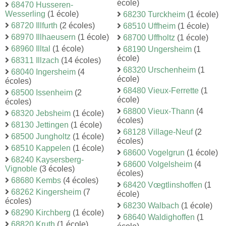
école)
68470 Husseren-
Wesserling
(1 école)
68230 Turckheim
(1 école)
68720 Illfurth
(2 écoles)
68510 Uffheim
(1 école)
68970 Illhaeusern
(1 école)
68700 Uffholtz
(1 école)
68960 Illtal
(1 école)
68190 Ungersheim
(1
école)
68311 Illzach
(14 écoles)
68320 Urschenheim
(1
68040 Ingersheim
(4
école)
écoles)
68480 Vieux-Ferrette
(1
68500 Issenheim
(2
école)
écoles)
68800 Vieux-Thann
(4
68320 Jebsheim
(1 école)
écoles)
68130 Jettingen
(1 école)
68128 Village-Neuf
(2
68500 Jungholtz
(1 école)
écoles)
68510 Kappelen
(1 école)
68600 Vogelgrun
(1 école)
68240 Kaysersberg-
68600 Volgelsheim
(4
Vignoble
(3 écoles)
écoles)
68680 Kembs
(4 écoles)
68420 Vœgtlinshoffen
(1
68262 Kingersheim
(7
école)
écoles)
68230 Walbach
(1 école)
68290 Kirchberg
(1 école)
68640 Waldighoffen
(1
68820 Kruth
(1 école)