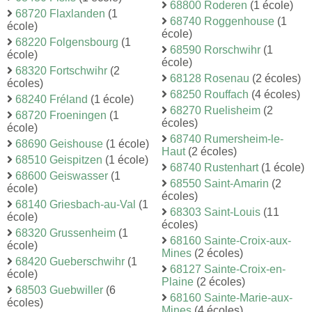
68800 Roderen
(1 école)
68720 Flaxlanden
(1
68740 Roggenhouse
(1
école)
école)
68220 Folgensbourg
(1
68590 Rorschwihr
(1
école)
école)
68320 Fortschwihr
(2
68128 Rosenau
(2 écoles)
écoles)
68250 Rouffach
(4 écoles)
68240 Fréland
(1 école)
68270 Ruelisheim
(2
68720 Froeningen
(1
écoles)
école)
68740 Rumersheim-le-
68690 Geishouse
(1 école)
Haut
(2 écoles)
68510 Geispitzen
(1 école)
68740 Rustenhart
(1 école)
68600 Geiswasser
(1
68550 Saint-Amarin
(2
école)
écoles)
68140 Griesbach-au-Val
(1
68303 Saint-Louis
(11
école)
écoles)
68320 Grussenheim
(1
68160 Sainte-Croix-aux-
école)
Mines
(2 écoles)
68420 Gueberschwihr
(1
68127 Sainte-Croix-en-
école)
Plaine
(2 écoles)
68503 Guebwiller
(6
68160 Sainte-Marie-aux-
écoles)
Mines
(4 écoles)