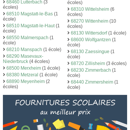
68460 Lutterbach
(3
écoles)
écoles)
68310 Wittelsheim
(6
68510 Magstatt-le-Bas
(1
écoles)
école)
68270 Wittenheim
(10
68510 Magstatt-le-Haut
(1
écoles)
école)
68130 Wittersdorf
(1 école)
68550 Malmerspach
(1
68600 Wolfgantzen
(1
école)
école)
68210 Manspach
(1 école)
68130 Zaessingue
(1
68290 Masevaux-
école)
Niederbruck
(4 écoles)
68720 Zillisheim
(3 écoles)
68500 Merxheim
(1 école)
68230 Zimmerbach
(1
68380 Metzeral
(1 école)
école)
68890 Meyenheim
(2
68440 Zimmersheim
(1
écoles)
école)