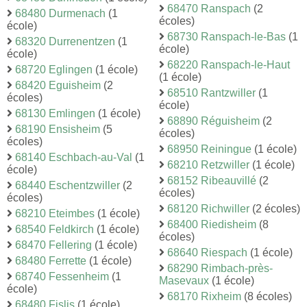
68470 Ranspach
(2
68480 Durmenach
(1
écoles)
école)
68730 Ranspach-le-Bas
(1
68320 Durrenentzen
(1
école)
école)
68220 Ranspach-le-Haut
68720 Eglingen
(1 école)
(1 école)
68420 Eguisheim
(2
68510 Rantzwiller
(1
écoles)
école)
68130 Emlingen
(1 école)
68890 Réguisheim
(2
68190 Ensisheim
(5
écoles)
écoles)
68950 Reiningue
(1 école)
68140 Eschbach-au-Val
(1
68210 Retzwiller
(1 école)
école)
68152 Ribeauvillé
(2
68440 Eschentzwiller
(2
écoles)
écoles)
68120 Richwiller
(2 écoles)
68210 Eteimbes
(1 école)
68400 Riedisheim
(8
68540 Feldkirch
(1 école)
écoles)
68470 Fellering
(1 école)
68640 Riespach
(1 école)
68480 Ferrette
(1 école)
68290 Rimbach-près-
68740 Fessenheim
(1
Masevaux
(1 école)
école)
68170 Rixheim
(8 écoles)
68480 Fislis
(1 école)