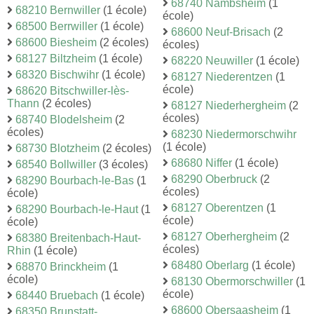
68740 Nambsheim
(1
68210 Bernwiller
(1 école)
école)
68500 Berrwiller
(1 école)
68600 Neuf-Brisach
(2
68600 Biesheim
(2 écoles)
écoles)
68127 Biltzheim
(1 école)
68220 Neuwiller
(1 école)
68320 Bischwihr
(1 école)
68127 Niederentzen
(1
école)
68620 Bitschwiller-lès-
Thann
(2 écoles)
68127 Niederhergheim
(2
écoles)
68740 Blodelsheim
(2
écoles)
68230 Niedermorschwihr
(1 école)
68730 Blotzheim
(2 écoles)
68680 Niffer
(1 école)
68540 Bollwiller
(3 écoles)
68290 Oberbruck
(2
68290 Bourbach-le-Bas
(1
écoles)
école)
68127 Oberentzen
(1
68290 Bourbach-le-Haut
(1
école)
école)
68127 Oberhergheim
(2
68380 Breitenbach-Haut-
écoles)
Rhin
(1 école)
68480 Oberlarg
(1 école)
68870 Brinckheim
(1
école)
68130 Obermorschwiller
(1
école)
68440 Bruebach
(1 école)
68600 Obersaasheim
(1
68350 Brunstatt-