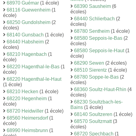
68970 Guémar
(1 école)
68390 Sausheim
(6
68116 Guewenheim
(1
écoles)
école)
68440 Schlierbach
(2
68250 Gundolsheim
(2
écoles)
écoles)
68780 Sentheim
(1 école)
68140 Gunsbach
(1 école)
68580 Seppois-le-Bas
(2
68440 Habsheim
(2
écoles)
écoles)
68580 Seppois-le-Haut
(1
68210 Hagenbach
(1
école)
école)
68290 Sewen
(2 écoles)
68220 Hagenthal-le-Bas
(1
68510 Sierentz
(1 école)
école)
68780 Soppe-le-Bas
(2
68220 Hagenthal-le-Haut
écoles)
(1 école)
68360 Soultz-Haut-Rhin
(4
68210 Hecken
(1 école)
écoles)
68220 Hegenheim
(1
68230 Soultzbach-les-
école)
Bains
(1 école)
68720 Heidwiller
(1 école)
68140 Soultzeren
(1 école)
68560 Heimersdorf
(1
68570 Soultzmatt
(3
école)
écoles)
68990 Heimsbrunn
(1
68720 Spechbach
(1
école)