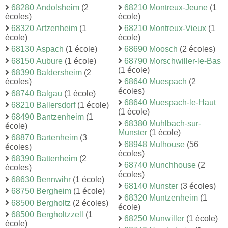
68280 Andolsheim
(2
68210 Montreux-Jeune
(1
écoles)
école)
68320 Artzenheim
(1
68210 Montreux-Vieux
(1
école)
école)
68130 Aspach
(1 école)
68690 Moosch
(2 écoles)
68150 Aubure
(1 école)
68790 Morschwiller-le-Bas
(1 école)
68390 Baldersheim
(2
écoles)
68640 Muespach
(2
écoles)
68740 Balgau
(1 école)
68640 Muespach-le-Haut
68210 Ballersdorf
(1 école)
(1 école)
68490 Bantzenheim
(1
68380 Muhlbach-sur-
école)
Munster
(1 école)
68870 Bartenheim
(3
68948 Mulhouse
(56
écoles)
écoles)
68390 Battenheim
(2
68740 Munchhouse
(2
écoles)
écoles)
68630 Bennwihr
(1 école)
68140 Munster
(3 écoles)
68750 Bergheim
(1 école)
68320 Muntzenheim
(1
68500 Bergholtz
(2 écoles)
école)
68500 Bergholtzzell
(1
68250 Munwiller
(1 école)
école)