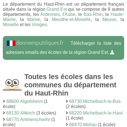
Le département du Haut-Rhin est un département français
située dans la région
Grand Est
qui se compose de 9 autres
départements, les
Ardennes
, l'
Aube
, le
Bas-Rhin
, la
Haute-
Marne
, la
Marne
, la
Meurthe-et-Moselle
, la
Meuse
, la
Moselle
et les
Vosges
.
Télécharger la liste des
adresses emails des écoles de la région Grand Est.
Toutes les écoles dans les
communes du département
du Haut-Rhin
68600 Algolsheim
(1
68730 Michelbach-le-Bas
école)
(2 écoles)
68130 Altkirch
(3 écoles)
68220 Michelbach-le-Haut
(1 école)
68770 Ammerschwihr
(1
école)
68470 Mollau
(1 école)