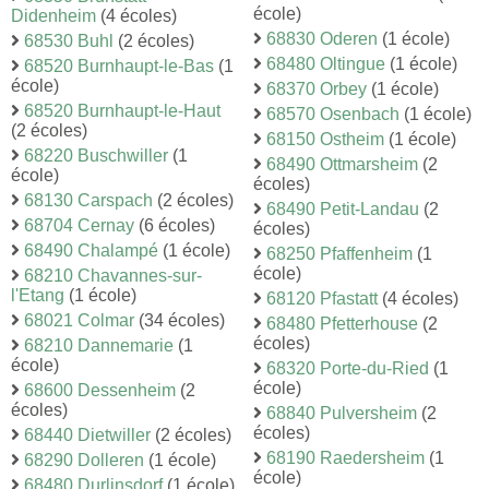
école)
Didenheim
(4 écoles)
68830 Oderen
(1 école)
68530 Buhl
(2 écoles)
68480 Oltingue
(1 école)
68520 Burnhaupt-le-Bas
(1
école)
68370 Orbey
(1 école)
68520 Burnhaupt-le-Haut
68570 Osenbach
(1 école)
(2 écoles)
68150 Ostheim
(1 école)
68220 Buschwiller
(1
68490 Ottmarsheim
(2
école)
écoles)
68130 Carspach
(2 écoles)
68490 Petit-Landau
(2
68704 Cernay
(6 écoles)
écoles)
68490 Chalampé
(1 école)
68250 Pfaffenheim
(1
école)
68210 Chavannes-sur-
l'Etang
(1 école)
68120 Pfastatt
(4 écoles)
68021 Colmar
(34 écoles)
68480 Pfetterhouse
(2
écoles)
68210 Dannemarie
(1
école)
68320 Porte-du-Ried
(1
école)
68600 Dessenheim
(2
écoles)
68840 Pulversheim
(2
écoles)
68440 Dietwiller
(2 écoles)
68190 Raedersheim
(1
68290 Dolleren
(1 école)
école)
68480 Durlinsdorf
(1 école)