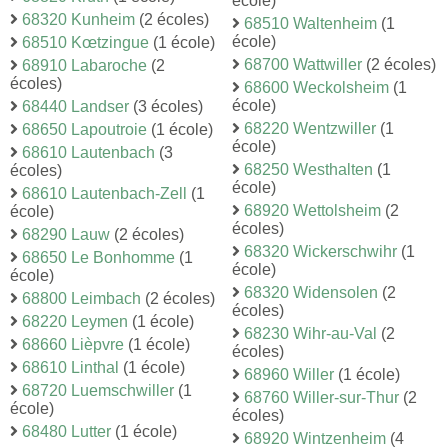
école)
68320 Kunheim
(2 écoles)
68510 Waltenheim
(1
école)
68510 Kœtzingue
(1 école)
68700 Wattwiller
(2 écoles)
68910 Labaroche
(2
écoles)
68600 Weckolsheim
(1
école)
68440 Landser
(3 écoles)
68220 Wentzwiller
(1
68650 Lapoutroie
(1 école)
école)
68610 Lautenbach
(3
68250 Westhalten
(1
écoles)
école)
68610 Lautenbach-Zell
(1
68920 Wettolsheim
(2
école)
écoles)
68290 Lauw
(2 écoles)
68320 Wickerschwihr
(1
68650 Le Bonhomme
(1
école)
école)
68320 Widensolen
(2
68800 Leimbach
(2 écoles)
écoles)
68220 Leymen
(1 école)
68230 Wihr-au-Val
(2
68660 Lièpvre
(1 école)
écoles)
68610 Linthal
(1 école)
68960 Willer
(1 école)
68720 Luemschwiller
(1
68760 Willer-sur-Thur
(2
école)
écoles)
68480 Lutter
(1 école)
68920 Wintzenheim
(4