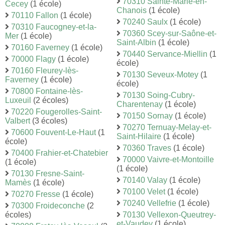
70310 Sainte-Marie-en-
Cecey
(1 école)
Chanois
(1 école)
70110 Fallon
(1 école)
70240 Saulx
(1 école)
70310 Faucogney-et-la-
70360 Scey-sur-Saône-et-
Mer
(1 école)
Saint-Albin
(1 école)
70160 Faverney
(1 école)
70440 Servance-Miellin
(1
70000 Flagy
(1 école)
école)
70160 Fleurey-lès-
70130 Seveux-Motey
(1
Faverney
(1 école)
école)
70800 Fontaine-lès-
70130 Soing-Cubry-
Luxeuil
(2 écoles)
Charentenay
(1 école)
70220 Fougerolles-Saint-
70150 Sornay
(1 école)
Valbert
(3 écoles)
70270 Ternuay-Melay-et-
70600 Fouvent-Le-Haut
(1
Saint-Hilaire
(1 école)
école)
70360 Traves
(1 école)
70400 Frahier-et-Chatebier
70000 Vaivre-et-Montoille
(1 école)
(1 école)
70130 Fresne-Saint-
70140 Valay
(1 école)
Mamès
(1 école)
70100 Velet
(1 école)
70270 Fresse
(1 école)
70240 Vellefrie
(1 école)
70300 Froideconche
(2
écoles)
70130 Vellexon-Queutrey-
et-Vaudey
(1 école)