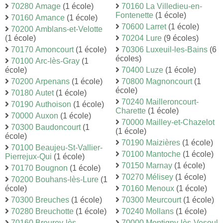
70280 Amage
(1 école)
70160 La Villedieu-en-
Fontenette
(1 école)
70160 Amance
(1 école)
70600 Larret
(1 école)
70200 Amblans-et-Velotte
(1 école)
70204 Lure
(9 écoles)
70170 Amoncourt
(1 école)
70306 Luxeuil-les-Bains
(6
écoles)
70100 Arc-lès-Gray
(1
école)
70400 Luze
(1 école)
70200 Arpenans
(1 école)
70800 Magnoncourt
(1
école)
70180 Autet
(1 école)
70240 Mailleroncourt-
70190 Authoison
(1 école)
Charette
(1 école)
70000 Auxon
(1 école)
70000 Mailley-et-Chazelot
70300 Baudoncourt
(1
(1 école)
école)
70190 Maizières
(1 école)
70100 Beaujeu-St-Vallier-
70100 Mantoche
(1 école)
Pierrejux-Qui
(1 école)
70150 Marnay
(1 école)
70170 Bougnon
(1 école)
70270 Mélisey
(1 école)
70200 Bouhans-lès-Lure
(1
école)
70160 Menoux
(1 école)
70300 Breuches
(1 école)
70300 Meurcourt
(1 école)
70280 Breuchotte
(1 école)
70240 Mollans
(1 école)
70160 Breurey-lès-
70000 Montigny-lès-Vesoul