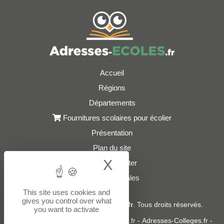
Accueil
Régions
Départements
Fournitures scolaires pour écolier
Présentation
Plan du site
X
Hide cookie bann
Nous contacter
Mentions légales
This site uses cookies and
gives you control over what
© 2021 - 2026
Adresses-Ecoles.fr
. Tous droits réservés.
you want to activate
Sites partenaires :
donneespubliques.fr
-
Adresses-Colleges.fr
-