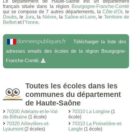
Le département de Haute-Saône est un département
français située dans la région
Bourgogne-Franche-Comté
qui se compose de 7 autres départements, la
Côte-d'Or
, le
Doubs
, le
Jura
, la
Nièvre
, la
Saône-et-Loire
, le
Territoire de
Belfort
et l'
Yonne
.
Télécharger la liste des
adresses emails des écoles de la région Bourgogne-
Franche-Comté.
Toutes les écoles dans les
communes du département
de Haute-Saône
70200 Adelans-et-le-Val-
70310 La Longine
(1
de-Bithaine
(1 école)
école)
70320 Aillevillers-et-
70310 La Proiselière-et-
Lyaumont
(2 écoles)
Langle
(1 école)