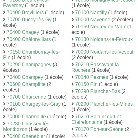
Faverney
(1 école)
(1 école)
70400 Brevilliers
(1 école)
70100 Nantilly
(1 école)
70700 Bucey-lès-Gy
(1
70000 Navenne
(2 écoles)
école)
70160 Neurey-en-Vaux
(1
70400 Chagey
(1 école)
école)
70400 Châlonvillars
(1
70130 Noidans-le-Ferroux
école)
(1 école)
70150 Chambornay-lès-
70000 Noidans-lès-Vesoul
Pin
(1 école)
(2 écoles)
70290 Champagney
(3
70210 Passavant-la-
écoles)
Rochère
(1 école)
70400 Champey
(1 école)
70140 Pesmes
(1 école)
70600 Champlitte
(2
70150 Pin
(1 école)
écoles)
70290 Plancher-Bas
(2
70700 Charcenne
(1 école)
écoles)
70100 Chargey-lès-Gray
(1
70290 Plancher-les-Mines
école)
(1 école)
70000 Charmoille
(1 école)
70210 Polaincourt-et-
Clairefontaine
(1 école)
70230 Chassey-lès-
Montbozon
(1 école)
70170 Port-sur-Saône
(2
écoles)
70400 Chenebier
(1 école)