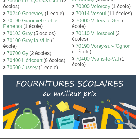
70000 Frotey-lès-Vesoul
(2
écoles)
70300 Velorcey
(1 école)
70240 Genevrey
(1 école)
70014 Vesoul
(11 écoles)
70190 Grandvelle-et-le-
70000 Villers-le-Sec
(1
Perrenot
(1 école)
école)
70103 Gray
(5 écoles)
70110 Villersexel
(2
écoles)
70100 Gray-la-Ville
(1
école)
70190 Voray-sur-l'Ognon
(1 école)
70700 Gy
(2 écoles)
70400 Vyans-le-Val
(1
70400 Héricourt
(9 écoles)
école)
70500 Jussey
(1 école)