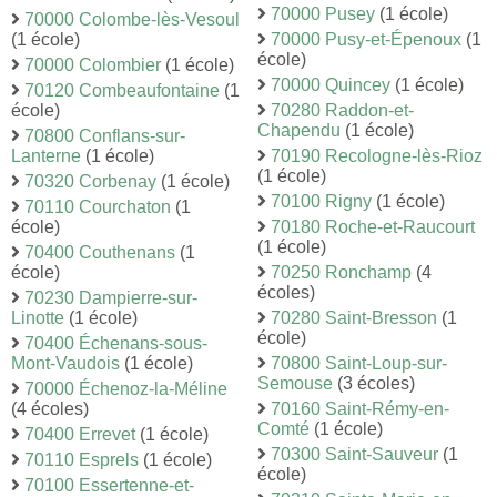
70000 Pusey
(1 école)
70000 Colombe-lès-Vesoul
(1 école)
70000 Pusy-et-Épenoux
(1
école)
70000 Colombier
(1 école)
70000 Quincey
(1 école)
70120 Combeaufontaine
(1
école)
70280 Raddon-et-
Chapendu
(1 école)
70800 Conflans-sur-
Lanterne
(1 école)
70190 Recologne-lès-Rioz
(1 école)
70320 Corbenay
(1 école)
70100 Rigny
(1 école)
70110 Courchaton
(1
école)
70180 Roche-et-Raucourt
(1 école)
70400 Couthenans
(1
école)
70250 Ronchamp
(4
écoles)
70230 Dampierre-sur-
Linotte
(1 école)
70280 Saint-Bresson
(1
école)
70400 Échenans-sous-
Mont-Vaudois
(1 école)
70800 Saint-Loup-sur-
Semouse
(3 écoles)
70000 Échenoz-la-Méline
(4 écoles)
70160 Saint-Rémy-en-
Comté
(1 école)
70400 Errevet
(1 école)
70300 Saint-Sauveur
(1
70110 Esprels
(1 école)
école)
70100 Essertenne-et-