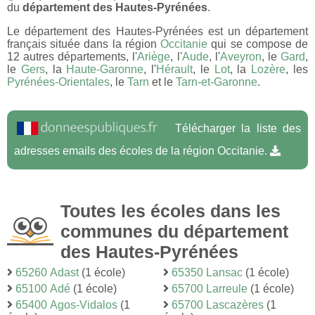
du
département des Hautes-Pyrénées
.
Le département des Hautes-Pyrénées est un département
français située dans la région
Occitanie
qui se compose de
12 autres départements, l'
Ariège
, l'
Aude
, l'
Aveyron
, le
Gard
,
le
Gers
, la
Haute-Garonne
, l'
Hérault
, le
Lot
, la
Lozère
, les
Pyrénées-Orientales
, le
Tarn
et le
Tarn-et-Garonne
.
Télécharger la liste des
adresses emails des écoles de la région Occitanie.
Toutes les écoles dans les
communes du département
des Hautes-Pyrénées
65260 Adast
(1 école)
65350 Lansac
(1 école)
65100 Adé
(1 école)
65700 Larreule
(1 école)
65400 Agos-Vidalos
(1
65700 Lascazères
(1