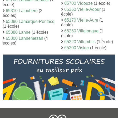
65700 Vidouze
(1 école)
école)
65360 Vielle-Adour
(1
65310 Laloubère
(2
école)
écoles)
65170 Vielle-Aure
(1
65380 Lamarque-Pontacq
école)
(1 école)
65260 Villelongue
(1
65380 Lanne
(1 école)
école)
65300 Lannemezan
(4
65220 Villembits
(1 école)
écoles)
65200 Visker
(1 école)