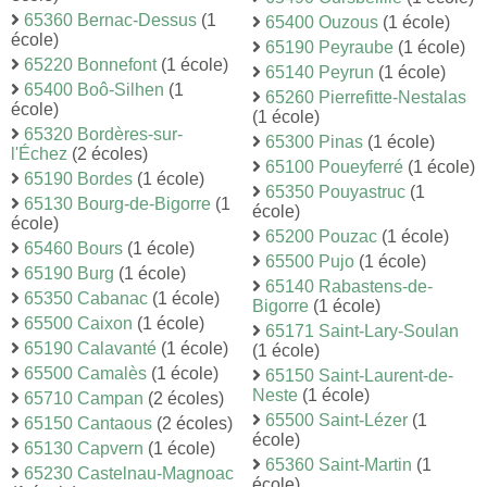
65360 Bernac-Dessus
(1
65400 Ouzous
(1 école)
école)
65190 Peyraube
(1 école)
65220 Bonnefont
(1 école)
65140 Peyrun
(1 école)
65400 Boô-Silhen
(1
65260 Pierrefitte-Nestalas
école)
(1 école)
65320 Bordères-sur-
65300 Pinas
(1 école)
l'Échez
(2 écoles)
65100 Poueyferré
(1 école)
65190 Bordes
(1 école)
65350 Pouyastruc
(1
65130 Bourg-de-Bigorre
(1
école)
école)
65200 Pouzac
(1 école)
65460 Bours
(1 école)
65500 Pujo
(1 école)
65190 Burg
(1 école)
65140 Rabastens-de-
65350 Cabanac
(1 école)
Bigorre
(1 école)
65500 Caixon
(1 école)
65171 Saint-Lary-Soulan
65190 Calavanté
(1 école)
(1 école)
65500 Camalès
(1 école)
65150 Saint-Laurent-de-
Neste
(1 école)
65710 Campan
(2 écoles)
65500 Saint-Lézer
(1
65150 Cantaous
(2 écoles)
école)
65130 Capvern
(1 école)
65360 Saint-Martin
(1
65230 Castelnau-Magnoac
école)