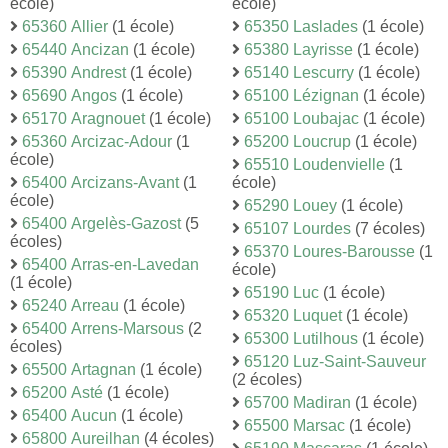
école)
école)
65360 Allier
(1 école)
65350 Laslades
(1 école)
65440 Ancizan
(1 école)
65380 Layrisse
(1 école)
65390 Andrest
(1 école)
65140 Lescurry
(1 école)
65690 Angos
(1 école)
65100 Lézignan
(1 école)
65170 Aragnouet
(1 école)
65100 Loubajac
(1 école)
65360 Arcizac-Adour
(1
65200 Loucrup
(1 école)
école)
65510 Loudenvielle
(1
65400 Arcizans-Avant
(1
école)
école)
65290 Louey
(1 école)
65400 Argelès-Gazost
(5
65107 Lourdes
(7 écoles)
écoles)
65370 Loures-Barousse
(1
65400 Arras-en-Lavedan
école)
(1 école)
65190 Luc
(1 école)
65240 Arreau
(1 école)
65320 Luquet
(1 école)
65400 Arrens-Marsous
(2
65300 Lutilhous
(1 école)
écoles)
65120 Luz-Saint-Sauveur
65500 Artagnan
(1 école)
(2 écoles)
65200 Asté
(1 école)
65700 Madiran
(1 école)
65400 Aucun
(1 école)
65500 Marsac
(1 école)
65800 Aureilhan
(4 écoles)