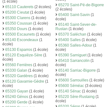
(1 école)
65270 Saint-Pé-de-Bigorre
65110 Cauterets
(2 écoles)
(2 écoles)
65200 Cieutat
(1 école)
65400 Saint-Savin
(1
65300 Clarens
(1 école)
école)
65350 Coussan
(1 école)
65140 Saint-Sever-de-
65350 Dours
(1 école)
Rustan
(1 école)
65500 Escaunets
(1 école)
65370 Saléchan
(1 école)
65140 Escondeaux
(1
65400 Salles
(1 école)
école)
65360 Salles-Adour
(1
65130 Esparros
(1 école)
école)
65120 Esquièze-Sère
(1
65390 Sarniguet
(1 école)
école)
65410 Sarrancolin
(1
65560 Ferrières
(1 école)
école)
65330 Galan
(1 école)
65140 Sarriac-Bigorre
(1
école)
65320 Gardères
(1 école)
65600 Sarrouilles
(1 école)
65120 Gavarnie-Gèdre
(1
école)
65600 Séméac
(3 écoles)
65320 Gayan
(1 école)
65140 Sénac
(1 école)
65240 Génos
(1 école)
65220 Sère-Rustaing
(1
école)
65200 Gerde
(1 école)
65320 Séron
(1 école)