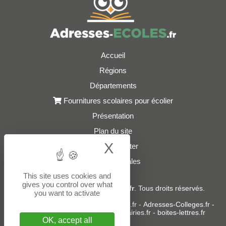
Accueil
Régions
Départements
Fournitures scolaires pour écolier
Présentation
Plan du site
X
Hide cookie bann
Nous contacter
Mentions légales
This site uses cookies and
gives you control over what
© 2021 - 2026
Adresses-Ecoles.fr
. Tous droits réservés.
you want to activate
Sites partenaires :
donneespubliques.fr
-
Adresses-Colleges.fr
-
Adresses-Lycees.fr
-
Adresses-Mairies.fr
-
boites-lettres.fr
OK, accept all