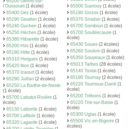
65200 Germs-sur-
l'Oussouet
(1 école)
65500 Siarrouy
(1 école)
65400 Gez
(1 école)
65190 Sinzos
(1 école)
65190 Goudon
(1 école)
65370 Siradan
(1 école)
65240 Guchen
(1 école)
65700 Sombrun
(1 école)
65250 Hèches
(1 école)
65700 Soublecause
(1
école)
65380 Hibarette
(1 école)
65430 Soues
(2 écoles)
65200 Hiis
(1 école)
65260 Soulom
(1 école)
65190 Hitte
(1 école)
65350 Souyeaux
(1 école)
65310 Horgues
(1 école)
65013 Tarbes
(28 écoles)
65420 Ibos
(1 école)
65140 Tostat
(1 école)
65370 Izaourt
(1 école)
65190 Tournay
(2 écoles)
65290 Juillan
(2 écoles)
65220 Tournous-Darré
(1
65250 La Barthe-de-Neste
école)
(1 école)
65200 Trébons
(1 école)
65700 Labatut-Rivière
(1
école)
65220 Trie-sur-Baïse
(1
école)
65130 Laborde
(1 école)
65300 Uglas
(1 école)
65700 Lafitole
(1 école)
65500 Vic-en-Bigorre
(3
65320 Lagarde
(1 école)
écoles)
65700 Lahitte-Toupière
(1