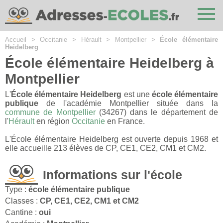
Cookies management panel
Accueil
>
Occitanie
>
Hérault
>
Montpellier
>
École élémentaire
Heidelberg
École élémentaire Heidelberg à
Montpellier
L'
École élémentaire Heidelberg
est une
école élémentaire
publique
de l'académie Montpellier située dans la
commune de Montpellier
(34267) dans le département de
l'
Hérault
en région
Occitanie
en France.
L'École élémentaire Heidelberg est ouverte depuis 1968 et
elle accueille 213 élèves de CP, CE1, CE2, CM1 et CM2.
Informations sur l'école
Type :
école élémentaire publique
Classes :
CP, CE1, CE2, CM1 et CM2
Cantine :
oui