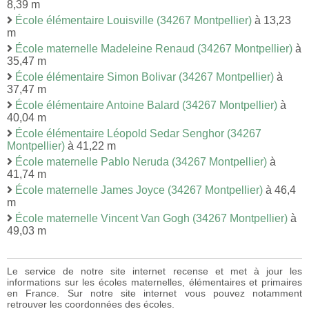
8,39 m
École élémentaire Louisville (34267 Montpellier)
à 13,23
m
École maternelle Madeleine Renaud (34267 Montpellier)
à
35,47 m
École élémentaire Simon Bolivar (34267 Montpellier)
à
37,47 m
École élémentaire Antoine Balard (34267 Montpellier)
à
40,04 m
École élémentaire Léopold Sedar Senghor (34267
Montpellier)
à 41,22 m
École maternelle Pablo Neruda (34267 Montpellier)
à
41,74 m
École maternelle James Joyce (34267 Montpellier)
à 46,4
m
École maternelle Vincent Van Gogh (34267 Montpellier)
à
49,03 m
Le service de notre site internet recense et met à jour les
informations sur les écoles maternelles, élémentaires et primaires
en France. Sur notre site internet vous pouvez notamment
retrouver les coordonnées des écoles.