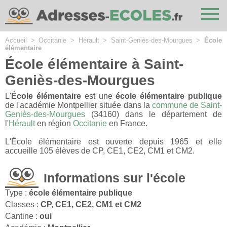
Cookies management panel
Accueil
>
Occitanie
>
Hérault
>
Saint-Geniès-des-Mourgues
>
École
élémentaire
École élémentaire à Saint-
Geniès-des-Mourgues
L'
École élémentaire
est une
école élémentaire publique
de l'académie Montpellier située dans la
commune de Saint-
Geniès-des-Mourgues
(34160) dans le département de
l'
Hérault
en région
Occitanie
en France.
L'École élémentaire est ouverte depuis 1965 et elle
accueille 105 élèves de CP, CE1, CE2, CM1 et CM2.
Informations sur l'école
Type :
école élémentaire publique
Classes :
CP, CE1, CE2, CM1 et CM2
Cantine :
oui