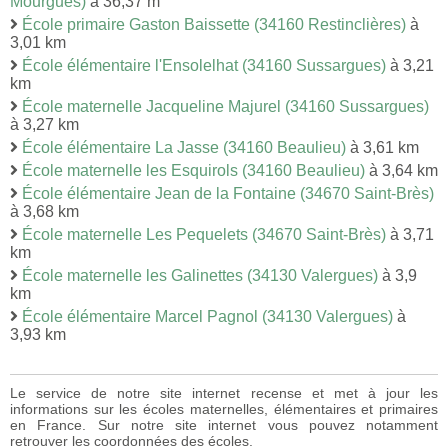
Mourgues)
à 36,37 m
École primaire Gaston Baissette (34160 Restinclières)
à
3,01 km
École élémentaire l'Ensolelhat (34160 Sussargues)
à 3,21
km
École maternelle Jacqueline Majurel (34160 Sussargues)
à 3,27 km
École élémentaire La Jasse (34160 Beaulieu)
à 3,61 km
École maternelle les Esquirols (34160 Beaulieu)
à 3,64 km
École élémentaire Jean de la Fontaine (34670 Saint-Brès)
à 3,68 km
École maternelle Les Pequelets (34670 Saint-Brès)
à 3,71
km
École maternelle les Galinettes (34130 Valergues)
à 3,9
km
École élémentaire Marcel Pagnol (34130 Valergues)
à
3,93 km
Le service de notre site internet recense et met à jour les
informations sur les écoles maternelles, élémentaires et primaires
en France. Sur notre site internet vous pouvez notamment
retrouver les coordonnées des écoles.