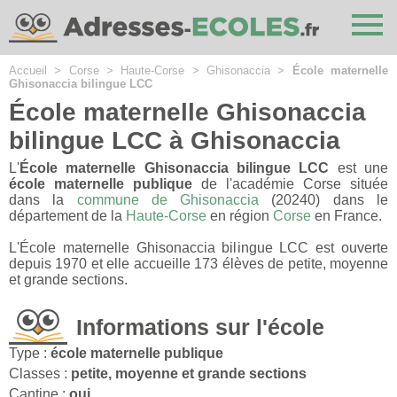
Cookies management panel
Accueil
>
Corse
>
Haute-Corse
>
Ghisonaccia
>
École maternelle
Ghisonaccia bilingue LCC
École maternelle Ghisonaccia
bilingue LCC à Ghisonaccia
L'
École maternelle Ghisonaccia bilingue LCC
est une
école maternelle publique
de l'académie Corse située
dans la
commune de Ghisonaccia
(20240) dans le
département de la
Haute-Corse
en région
Corse
en France.
L'École maternelle Ghisonaccia bilingue LCC est ouverte
depuis 1970 et elle accueille 173 élèves de petite, moyenne
et grande sections.
Informations sur l'école
Type :
école maternelle publique
Classes :
petite, moyenne et grande sections
Cantine :
oui