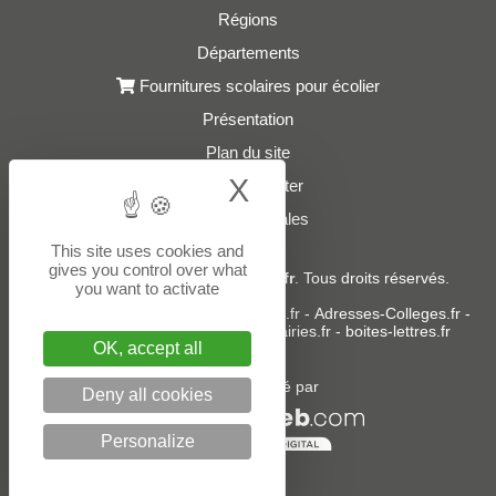
Régions
Départements
Fournitures scolaires pour écolier
Présentation
Plan du site
X
Hide cookie bann
Nous contacter
Mentions légales
This site uses cookies and
gives you control over what
© 2021 - 2026
Adresses-Ecoles.fr
. Tous droits réservés.
you want to activate
Sites partenaires :
donneespubliques.fr
-
Adresses-Colleges.fr
-
Adresses-Lycees.fr
-
Adresses-Mairies.fr
-
boites-lettres.fr
OK, accept all
Un service édité par
Deny all cookies
Personalize