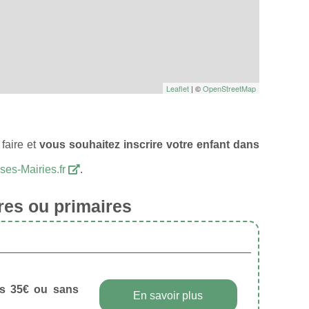
Leaflet
| ©
OpenStreetMap
faire et
vous souhaitez inscrire votre enfant dans
ses-Mairies.fr
.
res ou primaires
dès 35€ ou sans
En savoir plus