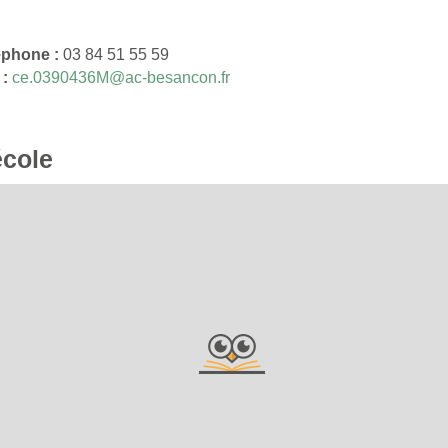
éphone :
03 84 51 55 59
 :
ce.0390436M@ac-besancon.fr
école