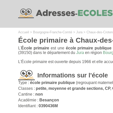
Cookies management panel
Accueil
>
Bourgogne-Franche-Comté
>
Jura
>
Chaux-des-Croten
École primaire à Chaux-des
L'
École primaire
est une
école primaire publique
(39150) dans le département du
Jura
en région
Bour
L'École primaire est ouverte depuis 1966 et elle acc
Informations sur l'école
Type :
école primaire publique
(regroupant maternel
Classes :
petite, moyenne et grande sections, CP
Cantine :
non
Académie :
Besançon
Identifiant :
0390436M