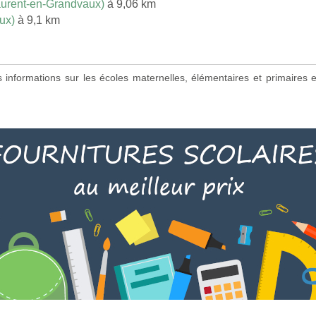
aurent-en-Grandvaux)
à 9,06 km
ux)
à 9,1 km
es informations sur les écoles maternelles, élémentaires et primaire