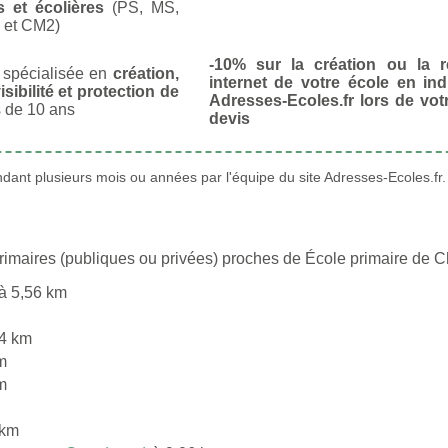
s et écolières
(PS, MS,
 et CM2)
-10% sur la création ou la r
spécialisée en
création,
internet de votre école en in
isibilité et protection de
Adresses-Ecoles.fr lors de vo
 de 10 ans
devis
ant plusieurs mois ou années par l'équipe du site Adresses-Ecoles.fr.
rimaires (publiques ou privées) proches de École primaire de 
à 5,56 km
4 km
m
m
 km