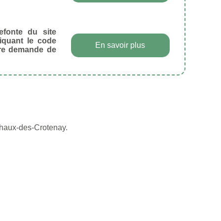
efonte du site
diquant le code
En savoir plus
tre demande de
Chaux-des-Crotenay.