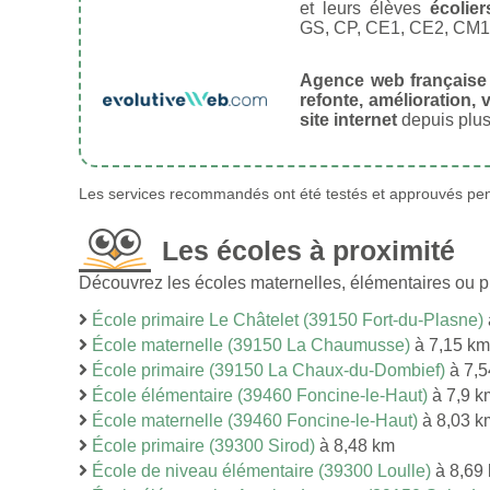
et leurs élèves
écolier
GS, CP, CE1, CE2, CM1
Agence web française
refonte, amélioration, v
site internet
depuis plus
Les services recommandés ont été testés et approuvés pend
Les écoles à proximité
Découvrez les écoles maternelles, élémentaires ou p
École primaire Le Châtelet (39150 Fort-du-Plasne)
École maternelle (39150 La Chaumusse)
à 7,15 km
École primaire (39150 La Chaux-du-Dombief)
à 7,5
École élémentaire (39460 Foncine-le-Haut)
à 7,9 k
École maternelle (39460 Foncine-le-Haut)
à 8,03 k
École primaire (39300 Sirod)
à 8,48 km
École de niveau élémentaire (39300 Loulle)
à 8,69