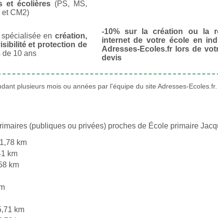
s et écolières
(PS, MS,
 et CM2)
-10% sur la création ou la r
spécialisée en
création,
internet de votre école en in
isibilité et protection de
Adresses-Ecoles.fr lors de vo
 de 10 ans
devis
ant plusieurs mois ou années par l'équipe du site Adresses-Ecoles.fr.
rimaires (publiques ou privées) proches de École primaire Jacq
1,78 km
41 km
58 km
km
5,71 km