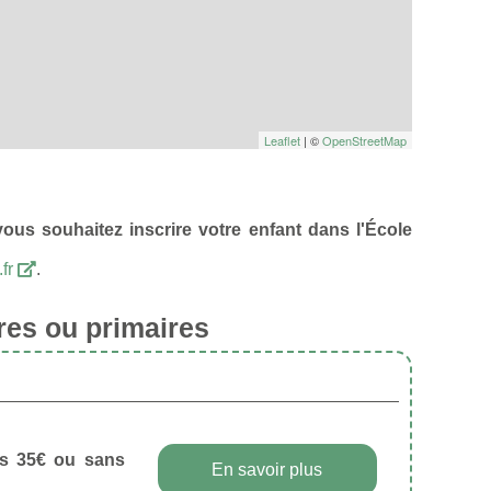
Leaflet
| ©
OpenStreetMap
vous souhaitez inscrire votre enfant dans l'École
.fr
.
res ou primaires
dès 35€ ou sans
En savoir plus