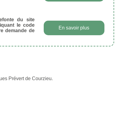
efonte du site
diquant le code
En savoir plus
tre demande de
ues Prévert de Courzieu.