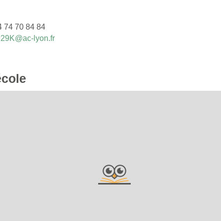
4 74 70 84 84
29K@ac-lyon.fr
école