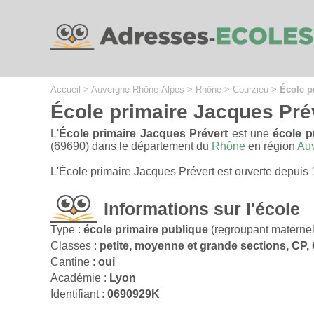
Cookies management panel
Accueil
>
Auvergne-Rhône-Alpes
>
Rhône
>
Courzieu
>
École p
École primaire Jacques Pré
L'
École primaire Jacques Prévert
est une
école p
(69690) dans le département du
Rhône
en région
Au
L'École primaire Jacques Prévert est ouverte depuis
Informations sur l'école
Type :
école primaire publique
(regroupant maternel
Classes :
petite, moyenne et grande sections, CP
Cantine :
oui
Académie :
Lyon
Identifiant :
0690929K