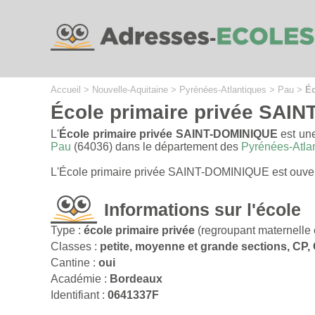
Cookies management panel
Accueil
>
Nouvelle-Aquitaine
>
Pyrénées-Atlantiques
>
Pau
>
Éc
École primaire privée SAI
L'
École primaire privée SAINT-DOMINIQUE
est un
Pau
(64036) dans le département des
Pyrénées-Atla
L'École primaire privée SAINT-DOMINIQUE est ouvert
Informations sur l'école
Type :
école primaire privée
(regroupant maternelle 
Classes :
petite, moyenne et grande sections, CP
Cantine :
oui
Académie :
Bordeaux
Identifiant :
0641337F