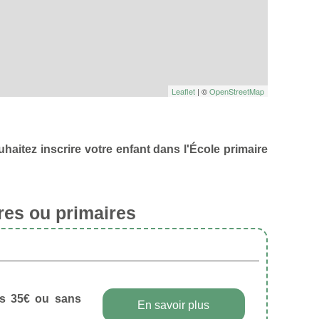
Leaflet
| ©
OpenStreetMap
haitez inscrire votre enfant dans l'École primaire
.
res ou primaires
dès 35€ ou sans
En savoir plus