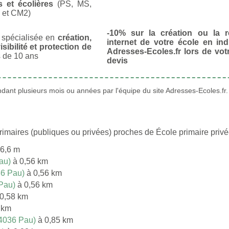
s et écolières
(PS, MS,
 et CM2)
-10% sur la création ou la r
spécialisée en
création,
internet de votre école en in
isibilité et protection de
Adresses-Ecoles.fr lors de vo
 de 10 ans
devis
ant plusieurs mois ou années par l'équipe du site Adresses-Ecoles.fr.
primaires (publiques ou privées) proches de École primaire p
6,6 m
au)
à 0,56 km
6 Pau)
à 0,56 km
Pau)
à 0,56 km
0,58 km
 km
4036 Pau)
à 0,85 km