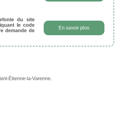
efonte du site
diquant le code
En savoir plus
tre demande de
aint-Étienne-la-Varenne.