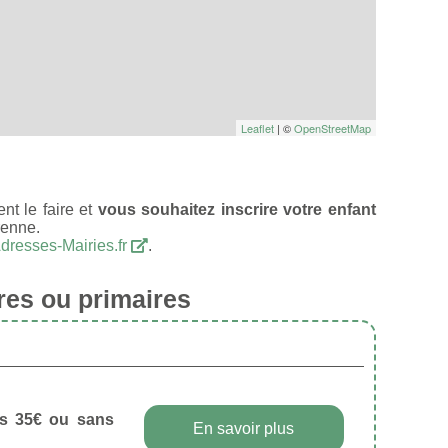
Leaflet
| ©
OpenStreetMap
t le faire et
vous souhaitez inscrire votre enfant
renne.
dresses-Mairies.fr
.
res ou primaires
dès 35€ ou sans
En savoir plus