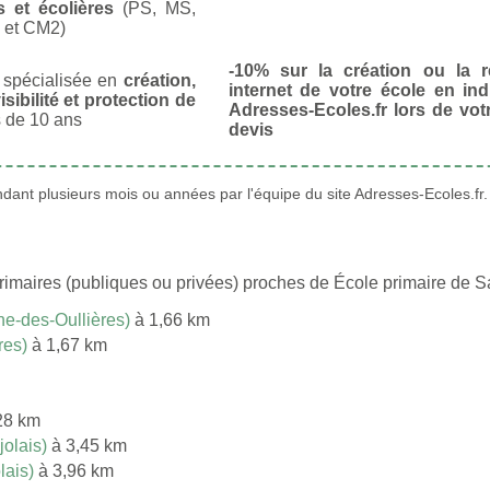
s et écolières
(PS, MS,
 et CM2)
-10% sur la création ou la r
spécialisée en
création,
internet de votre école en in
isibilité et protection de
Adresses-Ecoles.fr lors de vo
 de 10 ans
devis
ant plusieurs mois ou années par l'équipe du site Adresses-Ecoles.fr.
rimaires (publiques ou privées) proches de École primaire de S
e-des-Oullières)
à 1,66 km
res)
à 1,67 km
28 km
olais)
à 3,45 km
lais)
à 3,96 km