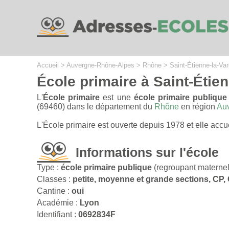
Cookies management panel
Accueil
>
Auvergne-Rhône-Alpes
>
Rhône
>
Saint-Étienne-la-Va
École primaire à Saint-Étie
L'
École primaire
est une
école primaire publique
(69460) dans le département du
Rhône
en région
Au
L'École primaire est ouverte depuis 1978 et elle acc
Informations sur l'école
Type :
école primaire publique
(regroupant maternel
Classes :
petite, moyenne et grande sections, CP
Cantine :
oui
Académie :
Lyon
Identifiant :
0692834F