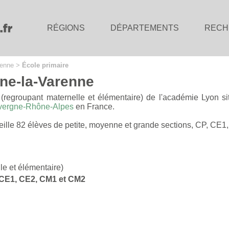
RÉGIONS
DÉPARTEMENTS
RECH
renne
>
École primaire
nne-la-Varenne
(regroupant maternelle et élémentaire) de l'académie Lyon s
vergne-Rhône-Alpes
en France.
ueille 82 élèves de petite, moyenne et grande sections, CP, CE
le et élémentaire)
, CE1, CE2, CM1 et CM2