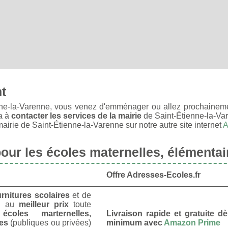
nt
ne-la-Varenne, vous venez d'emménager ou allez prochainemen
a à
contacter les services de la mairie
de Saint-Étienne-la-Va
irie de Saint-Étienne-la-Varenne sur notre autre site internet
A
ur les écoles maternelles, élémentai
Offre Adresses-Ecoles.fr
urnitures scolaires
et de
u
au
meilleur prix
toute
s
écoles marternelles,
Livraison rapide et gratuite 
res
(publiques ou privées)
minimum avec
Amazon Prime