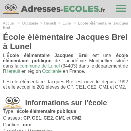
Cookies management panel
Accueil
>
Occitanie
>
Hérault
>
Lunel
>
École élémentaire Jacques
Brel
École élémentaire Jacques Brel
à Lunel
L'
École élémentaire Jacques Brel
est une
école
élémentaire publique
de l'académie Montpellier située
dans la
commune de Lunel
(34403) dans le département de
l'
Hérault
en région
Occitanie
en France.
L'École élémentaire Jacques Brel est ouverte depuis 1992
et elle accueille 201 élèves de CP, CE1, CE2, CM1 et CM2.
Informations sur l'école
Type :
école élémentaire publique
Classes :
CP, CE1, CE2, CM1 et CM2
Cantine :
non