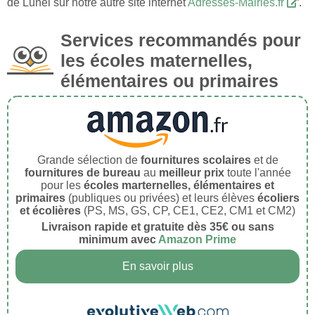
de Lunel sur notre autre site internet
Adresses-Mairies.fr
.
Services recommandés pour
les écoles maternelles,
élémentaires ou primaires
Grande sélection de
fournitures scolaires
et de
fournitures de bureau
au
meilleur prix
toute l'année
pour les
écoles marternelles, élémentaires et
primaires
(publiques ou privées) et leurs élèves
écoliers
et écolières
(PS, MS, GS, CP, CE1, CE2, CM1 et CM2)
Livraison rapide et gratuite dès 35€ ou sans
minimum avec
Amazon Prime
En savoir plus