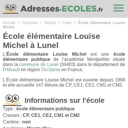
Cookies management panel
Accueil
>
Occitanie
>
Hérault
>
Lunel
>
École élémentaire Louise
Michel
École élémentaire Louise
Michel à Lunel
L'
École élémentaire Louise Michel
est une
école
élémentaire publique
de l'académie Montpellier située
dans la
commune de Lunel
(34403) dans le département de
l'
Hérault
en région
Occitanie
en France.
L'École élémentaire Louise Michel est ouverte depuis 1999
et elle accueille 147 élèves de CP, CE1, CE2, CM1 et CM2.
Informations sur l'école
Type :
école élémentaire publique
Classes :
CP, CE1, CE2, CM1 et CM2
Cantine :
non