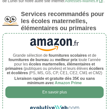
de Lunel sur notre autre site internet
Adresses-Mairies.fr
.
Services recommandés pour
les écoles maternelles,
élémentaires ou primaires
Grande sélection de
fournitures scolaires
et de
fournitures de bureau
au
meilleur prix
toute l'année
pour les
écoles marternelles, élémentaires et
primaires
(publiques ou privées) et leurs élèves
écoliers
et écolières
(PS, MS, GS, CP, CE1, CE2, CM1 et CM2)
Livraison rapide et gratuite dès 35€ ou sans
minimum avec
Amazon Prime
En savoir plus