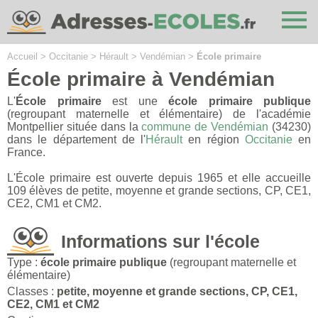
Cookies management panel
Accueil
>
Occitanie
>
Hérault
>
Vendémian
>
École primaire
École primaire à Vendémian
L'
École primaire
est une
école primaire publique
(regroupant maternelle et élémentaire) de l'académie
Montpellier située dans la
commune de Vendémian
(34230)
dans le département de l'
Hérault
en région
Occitanie
en
France.
L'École primaire est ouverte depuis 1965 et elle accueille
109 élèves de petite, moyenne et grande sections, CP, CE1,
CE2, CM1 et CM2.
Informations sur l'école
Type :
école primaire publique
(regroupant maternelle et
élémentaire)
Classes :
petite, moyenne et grande sections, CP, CE1,
CE2, CM1 et CM2